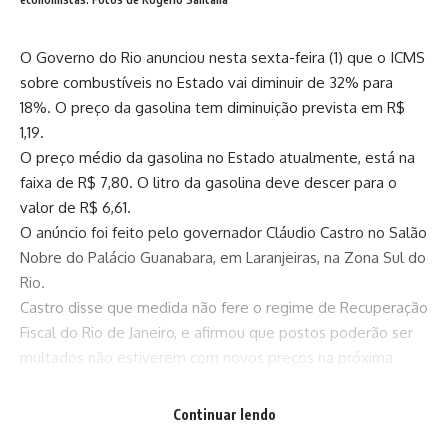
O Governo do Rio anunciou nesta sexta-feira (1) que o ICMS
sobre combustíveis no Estado vai diminuir de 32% para
18%. O preço da gasolina tem diminuição prevista em R$
1,19.
O preço médio da gasolina no Estado atualmente, está na
faixa de R$ 7,80. O litro da gasolina deve descer para o
valor de R$ 6,61.
O anúncio foi feito pelo governador Cláudio Castro no Salão
Nobre do Palácio Guanabara, em Laranjeiras, na Zona Sul do
Rio.
Castro disse que medida não fere o regime de Recuperação
Fiscal do Rio de Janeiro, e afirmou que postos poderão ser
multados não estiverem com novos preços na próxima
segunda-feira (4).
“Quem não tiver segunda-feira com preço novo será
Continuar lendo
multado. Porque é o seguinte: quando a Petrobras