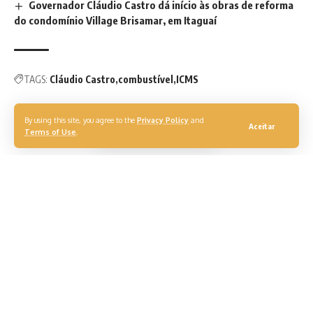
Governador Cláudio Castro dá início às obras de reforma
do condomínio Village Brisamar, em Itaguaí
TAGS:
Cláudio Castro
combustível
ICMS
By using this site, you agree to the
Privacy Policy
and
Aceitar
Terms of Use
.
O Programa de Recuperação do Comercio do Centro da
Cidade do Rio, conhecido também como Zona Franca do
Centro Histórico do Rio, pode ser instituído no Estado. É o
que dispõe a Lei 9.722/22, sancionada pelo governador
Claudio Castro e publicada no Diário Oficial desta terça-feira
(21/06). A norma precisa de regulamentação do governo.
O objetivo do programa é revitalizar o comércio da região,
que enfrenta uma crise econômica agravada pela
pandemia. O Poder Executivo deverá analisar o impacto
financeiro-orçamentário da redução do Imposto sobre