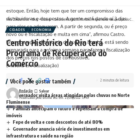
aumenta, aumenta no mesmo dia. Ninguém fala de
estoque. Então, hoje tem que ter um compromisso das
distribuidoras e dos postos, A gente está dando aí 3 dias
Meu Condomínio
>
Blog
>
Cidades
>
Centro Histórico do Rio terá Programa de Recuperação do Comércio
para eles se adequarem. A partir de segunda, ou é preço
CIDADES
ECONOMIA
novo ou é fiscalização e multa em cima”, afirmou Castro.
Centro Histórico do Rio terá
Uma operação, já batizada de Lupa na Bomba, está sendo
preparada para a próxima semana para fazer a fiscalização
Programa de Recuperação do
dos preços nos postos de combustível.
Comércio
(Matéria em atualização)
2 minutos de leitura
Você pode gostar também
Redação
Governador visita áreas atingidas pelas chuvas no Norte
Atualizado pela última vez em: 21/06/2022 13:49
Fluminense
Famílias antecipam o futuro e repensam a compra de
imóveis
Fepe de volta e com descontos de até 80%
Governador anuncia série de investimentos em
infraestrutura e saúde na região