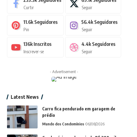
235.3k
Seguidores
69.1k
Seguidores
Curtir
Seguir
11.6k
Seguidores
56.4k
Seguidores
Pin
Seguir
136k
Inscritos
4.4k
Seguidores
Inscrever-se
Seguir
- Advertisement -
Latest News
Carro fica pendurado em garagem de
prédio
Mundo dos Condomínios
06/08/2026