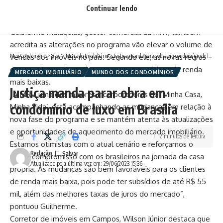
habitantes; e R$ 200 mil para cidades com população
Continuar lendo
inferior a 100 mil habitantes.
Guilherme Malaquias, gestor comercial da MRV, também
acredita as alterações no programa vão elevar o volume de
Meu Condomínio
>
Blog
>
Mercado Imobiliário
>
Justiça manda parar obra em condomínio de luxo em Brasília
vendas dos imóveis no país. Segundo ele, as novas regras
contemplam, sobretudo, as pessoas com faixas de renda
MERCADO IMOBILIÁRIO
MUNDO DOS CONDOMÍNIOS
mais baixas.
Justiça manda parar obra em
“A MRV, uma das maiores incorporadoras do ‘Minha Casa,
condomínio de luxo em Brasília
Minha Vida’, está acompanhando as mudanças em relação à
nova fase do programa e se mantém atenta às atualizações
e oportunidades de aquecimento do mercado imobiliário.
2 minutos de leitura
Estamos otimistas com o atual cenário e reforçamos o
Redação
nosso compromisso com os brasileiros na jornada da casa
Atualizado pela última vez em: 29/06/2023 15:36
própria. As mudanças são bem favoráveis para os clientes
de renda mais baixa, pois pode ter subsídios de até R$ 55
mil, além das melhores taxas de juros do mercado”,
pontuou Guilherme.
Corretor de imóveis em Campos, Wilson Júnior destaca que