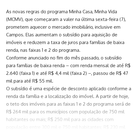
As novas regras do programa Minha Casa, Minha Vida
(MCMV), que começaram a valer na última sexta-feira (7),
prometem aquecer o mercado imobiliário, inclusive em
Campos. Elas aumentam o subsídio para aquisição de
imóveis e reduzem a taxa de juros para famílias de baixa
renda, nas faixas 1 e 2 do programa.
Conforme anunciado no fim do mês passado, o subsídio
para famílias de baixa renda – com renda mensal de até R$
2.640 (faixa 1) e até R$ 4,4 mil (faixa 2) –, passou de R$ 47
mil para até R$ 55 mil.
O subsídio é uma espécie de desconto aplicado conforme a
renda da família e a localização do imóvel. A partir de hoje,
o teto dos imóveis para as faixas 1 e 2 do programa será de
R$ 264 mil para os municípios com população de 750 mil
habitantes ou mais; R$ 250 mil para as cidades com
população entre 300 mil e 750 mil habitantes; R$ 230 mil
para os que têm população entre 100 mil e 300 mil