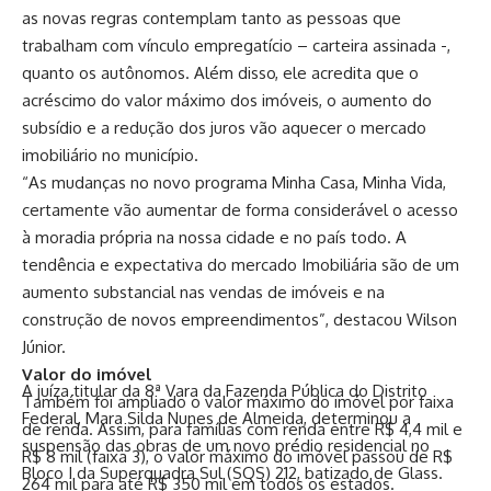
as novas regras contemplam tanto as pessoas que
trabalham com vínculo empregatício – carteira assinada -,
quanto os autônomos. Além disso, ele acredita que o
acréscimo do valor máximo dos imóveis, o aumento do
subsídio e a redução dos juros vão aquecer o mercado
imobiliário no município.
“As mudanças no novo programa Minha Casa, Minha Vida,
certamente vão aumentar de forma considerável o acesso
à moradia própria na nossa cidade e no país todo. A
tendência e expectativa do mercado Imobiliária são de um
aumento substancial nas vendas de imóveis e na
construção de novos empreendimentos”, destacou Wilson
Júnior.
Valor do imóvel
A juíza titular da 8ª Vara da Fazenda Pública do Distrito
Também foi ampliado o valor máximo do imóvel por faixa
Federal, Mara Silda Nunes de Almeida, determinou a
de renda. Assim, para famílias com renda entre R$ 4,4 mil e
suspensão das obras de um novo prédio residencial no
R$ 8 mil (faixa 3), o valor máximo do imóvel passou de R$
Bloco I da Superquadra Sul (SQS) 212, batizado de Glass.
264 mil para até R$ 350 mil em todos os estados.