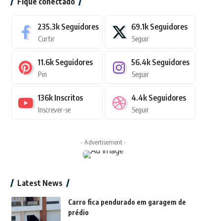
Fique conectado
235.3k
Seguidores
69.1k
Seguidores
Curtir
Seguir
11.6k
Seguidores
56.4k
Seguidores
Pin
Seguir
136k
Inscritos
4.4k
Seguidores
Inscrever-se
Seguir
- Advertisement -
Latest News
Carro fica pendurado em garagem de
prédio