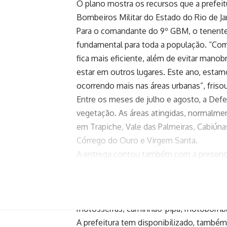
O plano mostra os recursos que a prefeit
Bombeiros Militar do Estado do Rio de J
Para o comandante do 9º GBM, o tenente-c
fundamental para toda a população. “Co
fica mais eficiente, além de evitar man
estar em outros lugares. Este ano, esta
ocorrendo mais nas áreas urbanas”, fris
Entre os meses de julho e agosto, a Defes
vegetação. As áreas atingidas, normalmen
em Trapiche, Vale das Palmeiras, Cabiúnas,
Córrego do Ouro e Virgem Santa.
A entrega contou também com a presença
Apoio
O apoio operacional está sendo realizad
flexíveis), enxadas, foices, pás, facões, 
motosserras, caminhão-pipa, motobombas,
A prefeitura tem disponibilizado, també