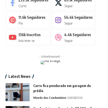
235.3k
Seguidores
69.1k
Seguidores
Curtir
Seguir
11.6k
Seguidores
56.4k
Seguidores
Pin
Seguir
136k
Inscritos
4.4k
Seguidores
Inscrever-se
Seguir
- Advertisement -
Latest News
Carro fica pendurado em garagem de
prédio
Mundo dos Condomínios
06/08/2026