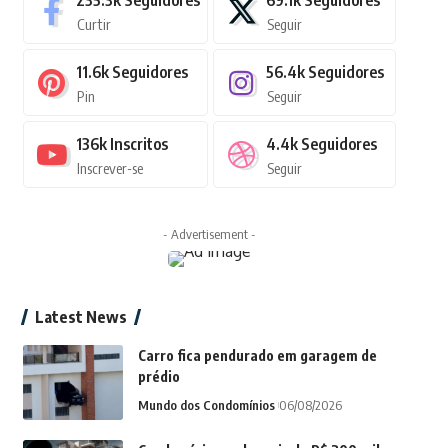
235.3k
Seguidores
69.1k
Seguidores
Curtir
Seguir
11.6k
Seguidores
56.4k
Seguidores
Pin
Seguir
136k
Inscritos
4.4k
Seguidores
Inscrever-se
Seguir
- Advertisement -
Latest News
Carro fica pendurado em garagem de
prédio
Mundo dos Condomínios
06/08/2026