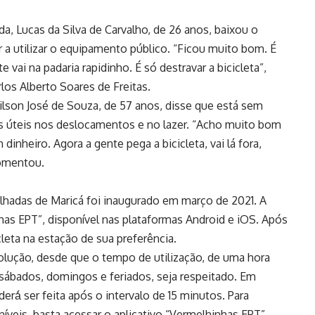
a, Lucas da Silva de Carvalho, de 26 anos, baixou o
 a utilizar o equipamento público. “Ficou muito bom. É
vai na padaria rapidinho. É só destravar a bicicleta”,
os Alberto Soares de Freitas.
lson José de Souza, de 57 anos, disse que está sem
os úteis nos deslocamentos e no lazer. “Acho muito bom
inheiro. Agora a gente pega a bicicleta, vai lá fora,
comentou.
ilhadas de Maricá foi inaugurado em março de 2021. A
inhas EPT”, disponível nas plataformas Android e iOS. Após
icleta na estação de sua preferência.
ção, desde que o tempo de utilização, de uma hora
 sábados, domingos e feriados, seja respeitado. Em
rá́ ser feita após o intervalo de 15 minutos. Para
oníveis, basta acessar o aplicativo “Vermelhinhas EPT”,