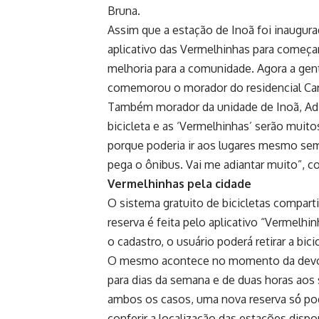
Bruna.
Assim que a estação de Inoã foi inaugurad
aplicativo das Vermelhinhas para começar
melhoria para a comunidade. Agora a gente 
comemorou o morador do residencial Carl
Também morador da unidade de Inoã, Adi
bicicleta e as ‘Vermelhinhas’ serão muit
porque poderia ir aos lugares mesmo sem d
pega o ônibus. Vai me adiantar muito”, 
Vermelhinhas pela cidade
O sistema gratuito de bicicletas compart
reserva é feita pelo aplicativo “Vermelh
o cadastro, o usuário poderá retirar a bic
O mesmo acontece no momento da devolu
para dias da semana e de duas horas aos
ambos os casos, uma nova reserva só́ pode
conferir a localização das estações disp