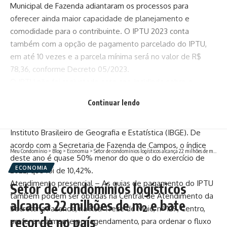
Municipal de Fazenda adiantaram os processos para
oferecer ainda maior capacidade de planejamento e
comodidade para o contribuinte. O IPTU 2023 conta
também com a opção de pagamento parcelado do IPTU,
em até 10 vezes e a parcela mínima será no valor de R$
78,36, conforme Decreto 05/2023.
O IPTU não foi reajustado este ano, incidindo sobre o
imposto apenas a correção monetária pelo Índice Nacional
Continuar lendo
de Preços ao Consumidor Amplo Especial (IPCA-E), que
desta vez será de 5,90%, conforme publicação oficial do
Instituto Brasileiro de Geografia e Estatística (IBGE). De
acordo com a Secretaria de Fazenda de Campos, o índice
Meu Condomínio
>
Blog
>
Economia
>
Setor de condomínios logísticos alcança 22 milhões de m² e bate recorde no país
deste ano é quase 50% menor do que o do exercício de
ECONOMIA
2022, que foi de 10,42%.
Atendimento presencial – As guias de pagamento do IPTU
Setor de condomínios logísticos
também podem ser obtidas na Central de Atendimento da
alcança 22 milhões de m² e bate
Secretaria Fazenda, na Rua Treze de Maio, nº 129, Centro,
recorde no país
preferencialmente por agendamento, para ordenar o fluxo