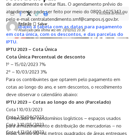
de atendimento e evitar filas. O agendamento prévio do
atendimento pode ser feito por meio do 0800-6025343 ou
4 minutos de leitura
pelo e-mail centralatendimento.smf@campos.rj.gov.br.
Redação
Veja abaixo a tabela com as datas para pagamento
Atualizado pela última vez em: 21/11/2022 20:36
em cota única, com os descontos, e das parcelas do
IPTU.
IPTU 2023 – Cota Única
Cota Única Percentual de desconto
1º – 15/02/2023 7%
2º – 10/03/2023 3%
Para os contribuintes que optarem pelo pagamento em
cotas ao longo do ano, e sem descontos, o recolhimento
deve observar o calendário abaixo:
IPTU 2023 – Cotas ao longo do ano (Parcelado)
Cota 1 10/03/2023
Cota 2 10/04/2023
O mercado de condomínios logísticos – espaços usados
Cota 3 10/05/2023
para armazenamento e distribuição de mercadorias – no
Cota 4 12/06/2023
Brasil somou 812 mil metros quadrados de áreas entregues