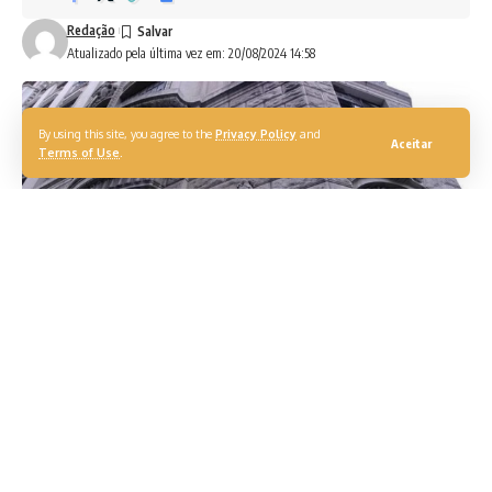
Redação
Atualizado pela última vez em: 20/08/2024 14:58
By using this site, you agree to the
Privacy Policy
and
Aceitar
Terms of Use
.
(Foto: Divulgação/MPSP)
Cinco empresas voltadas à construção, incorporação