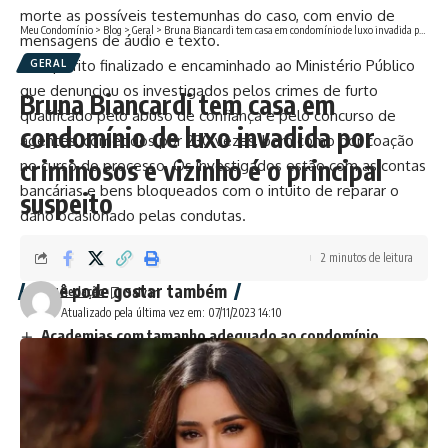
morte as possíveis testemunhas do caso, com envio de
Meu Condomínio
>
Blog
>
Geral
>
Bruna Biancardi tem casa em condomínio de luxo invadida por criminosos e vizinho é o principal suspeito
mensagens de áudio e texto.
O inquérito finalizado e encaminhado ao Ministério Público
GERAL
que denunciou os investigados pelos crimes de furto
Bruna Biancardi tem casa em
qualificado pelo abuso de confiança e pelo concurso de
condomínio de luxo invadida por
agentes, cometidos por 230 vezes, bem como por coação
criminosos e vizinho é o principal
no curso do processo. Os investigados estão com as contas
bancárias e bens bloqueados com o intuito de reparar o
suspeito
dano ocasionado pelas condutas.
2 minutos de leitura
Você pode gostar também
Redação
Atualizado pela última vez em: 07/11/2023 14:10
Academias com tamanho adequado ao condomínio
Advogado assassinado durante reunião de condomínio
Artigo: Playground e regras de segurança
Sofá “voa” de varanda de prédio na Turquia
Homem cai do 4º andar enquanto arrumava ar-
condicionado em prédio de Florianópolis