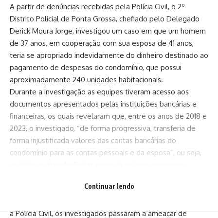
A partir de denúncias recebidas pela Polícia Civil, o 2º
Distrito Policial de Ponta Grossa, chefiado pelo Delegado
Derick Moura Jorge, investigou um caso em que um homem
de 37 anos, em cooperação com sua esposa de 41 anos,
teria se apropriado indevidamente do dinheiro destinado ao
pagamento de despesas do condomínio, que possui
aproximadamente 240 unidades habitacionais.
Durante a investigação as equipes tiveram acesso aos
documentos apresentados pelas instituições bancárias e
financeiras, os quais revelaram que, entre os anos de 2018 e
2023, o investigado, “de forma progressiva, transferia de
forma injustificada valores das contas bancárias do
condomínio para as contas pessoais e da esposa”, ou seja,
no início as transferências eram de valores pequenos,
passando a aumentar ao longo dos anos.
Continuar lendo
A polícia identificou que o condomínio tinha uma dívida de
R$ 900 mil por conta do desvio de dinheiro. De acordo com
a Polícia Civil, os investigados passaram a ameaçar de