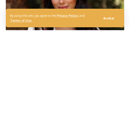
By using this site, you agree to the
Privacy Policy
and
Aceitar
Terms of Use
.
A influenciadora Bruna Biancardi teve uma de suas casas
invadida e roubada na madrugada desta terça-feira (7). A
residência fica dentro de um condomínio de luxo em Cotia,
São Paulo. No momento do crime, apenas os pais da
influenciadora estavam no local. Eles foram amarrados
pelos criminosos, mas não ficaram feridos.
Segundo informações da Guarda Civil Municipal (GCM), um
dos suspeitos pelo crime é morador do condomínio e teria
ajudado na entrada dos demais criminosos no imóvel. Ele,
inclusive, teria procurado por Bruna Biancardi e sua filha
recém-nascida, Mavie, do relacionamento com o jogador
Neymar.