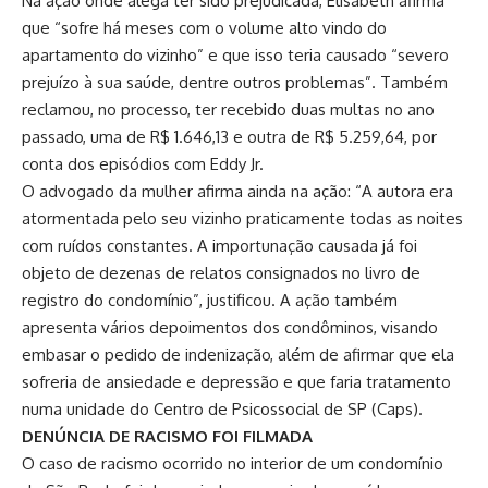
Na ação onde alega ter sido prejudicada, Elisabeth afirma
que “sofre há meses com o volume alto vindo do
apartamento do vizinho” e que isso teria causado “severo
prejuízo à sua saúde, dentre outros problemas”. Também
reclamou, no processo, ter recebido duas multas no ano
passado, uma de R$ 1.646,13 e outra de R$ 5.259,64, por
conta dos episódios com Eddy Jr.
O advogado da mulher afirma ainda na ação: “A autora era
atormentada pelo seu vizinho praticamente todas as noites
com ruídos constantes. A importunação causada já foi
objeto de dezenas de relatos consignados no livro de
registro do condomínio”, justificou. A ação também
apresenta vários depoimentos dos condôminos, visando
embasar o pedido de indenização, além de afirmar que ela
sofreria de ansiedade e depressão e que faria tratamento
numa unidade do Centro de Psicossocial de SP (Caps).
DENÚNCIA DE RACISMO FOI FILMADA
O caso de racismo ocorrido no interior de um condomínio