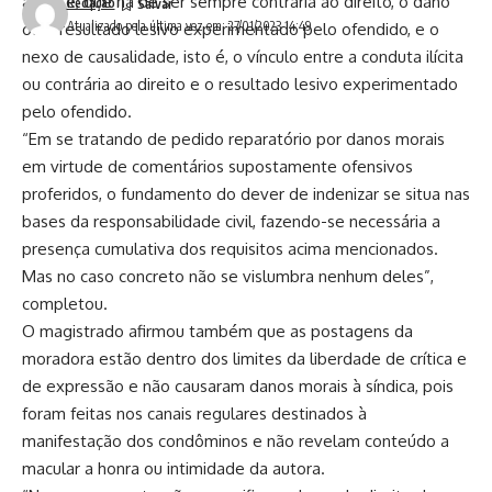
agente, que há de ser sempre contrária ao direito, o dano
Redação
Atualizado pela última vez em: 27/01/2023 14:49
ou o resultado lesivo experimentado pelo ofendido, e o
nexo de causalidade, isto é, o vínculo entre a conduta ilícita
ou contrária ao direito e o resultado lesivo experimentado
pelo ofendido.
“Em se tratando de pedido reparatório por danos morais
em virtude de comentários supostamente ofensivos
proferidos, o fundamento do dever de indenizar se situa nas
bases da responsabilidade civil, fazendo-se necessária a
presença cumulativa dos requisitos acima mencionados.
Mas no caso concreto não se vislumbra nenhum deles”,
completou.
O magistrado afirmou também que as postagens da
moradora estão dentro dos limites da liberdade de crítica e
de expressão e não causaram danos morais à síndica, pois
foram feitas nos canais regulares destinados à
manifestação dos condôminos e não revelam conteúdo a
macular a honra ou intimidade da autora.