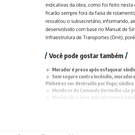
indicativas da obra, como foi feito nesta
ficarão sempre fora da faixa de rolament
ressaltou o subsecretário, informando, ai
desenvolvido com base no Manual de Sin
Infraestrutura de Transportes (Dnit), po
Você pode gostar também
Morador é preso após esfaquear síndi
Sem seguro contra incêndio, moradora
Pinheiros ser destruído por fogo; síndico
Membros do Comando Vermelho são pre
Menino de 4 anos que sobreviveu à que
duas pernas
Síndicos de Campos passarão a ter cana