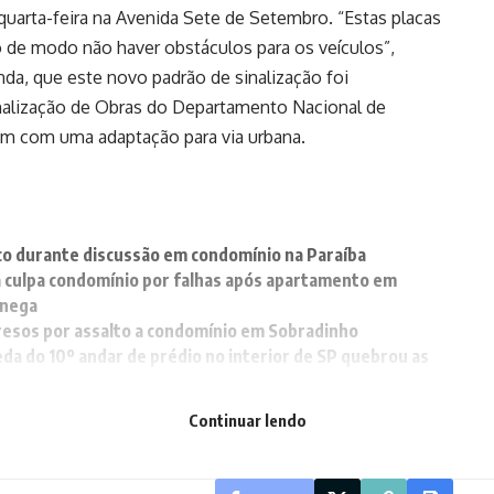
 quarta-feira na Avenida Sete de Setembro. “Estas placas
o de modo não haver obstáculos para os veículos”,
nda, que este novo padrão de sinalização foi
alização de Obras do Departamento Nacional de
rém com uma adaptação para via urbana.
co durante discussão em condomínio na Paraíba
 culpa condomínio por falhas após apartamento em
 nega
sos por assalto a condomínio em Sobradinho
da do 10º andar de prédio no interior de SP quebrou as
l de comunicação direto com a Polícia Militar
Continuar lendo