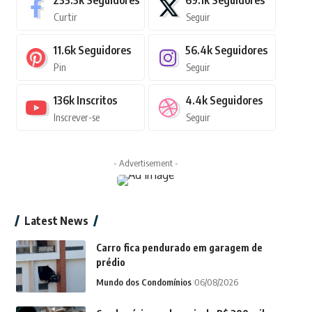
235.3k
Seguidores
69.1k
Seguidores
Curtir
Seguir
11.6k
Seguidores
56.4k
Seguidores
Pin
Seguir
136k
Inscritos
4.4k
Seguidores
Inscrever-se
Seguir
- Advertisement -
Latest News
Carro fica pendurado em garagem de
prédio
Mundo dos Condomínios
06/08/2026