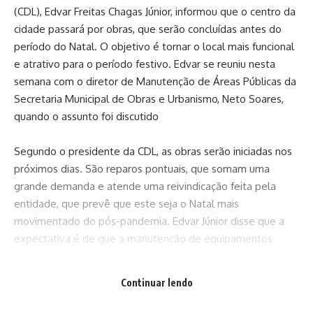
(CDL), Edvar Freitas Chagas Júnior, informou que o centro da
cidade passará por obras, que serão concluídas antes do
período do Natal. O objetivo é tornar o local mais funcional
e atrativo para o período festivo. Edvar se reuniu nesta
semana com o diretor de Manutenção de Áreas Públicas da
Secretaria Municipal de Obras e Urbanismo, Neto Soares,
quando o assunto foi discutido
Segundo o presidente da CDL, as obras serão iniciadas nos
próximos dias. São reparos pontuais, que somam uma
grande demanda e atende uma reivindicação feita pela
entidade, que prevê que este seja o Natal mais
movimentado do pós-pandemia. Edvar Júnior disse que a
expectativa é de que a manutenção de equipamentos
desta área seja ininterrupta, independente do período
natalino.
Continuar lendo
“O organograma desses reparos, e são muitos, já foi