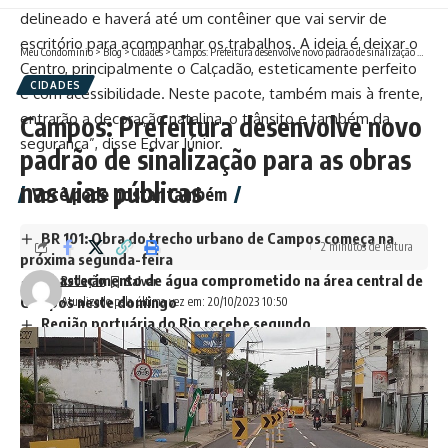
delineado e haverá até um contêiner que vai servir de
escritório para acompanhar os trabalhos. A ideia é deixar o
Meu Condomínio
>
Blog
>
Cidades
>
Campos: Prefeitura desenvolve novo padrão de sinalização para as obras nas vias públicas
Centro, principalmente o Calçadão, esteticamente perfeito
CIDADES
e com acessibilidade. Neste pacote, também mais à frente,
entrarão a decoração natalina, o trânsito e também da
Campos: Prefeitura desenvolve novo
segurança”, disse Edvar Júnior.
padrão de sinalização para as obras
nas vias públicas
Você pode gostar também
BR 101: Obra do trecho urbano de Campos começa na
2 minutos de leitura
próxima segunda-feira
Abastecimento de água comprometido na área central de
Redação
Campos neste domingo
Atualizado pela última vez em: 20/10/2023 10:50
Região portuária do Rio recebe segundo
empreendimento
Porteiro é preso por ajudar criminosos a invadirem
condomínio de luxo; alvo era o goleiro do Santos FC
Condomínios de Campos são isentos de taxa de
iluminação pública. Saiba como requerer o benefício