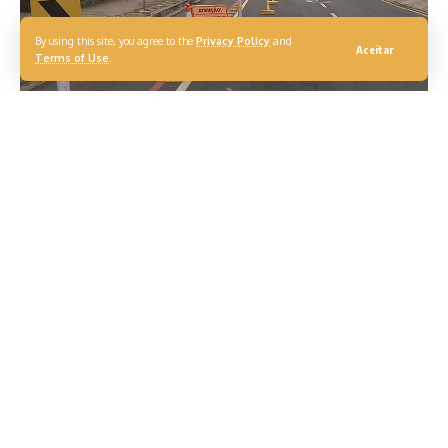
By using this site, you agree to the
Privacy Policy
and
Aceitar
Terms of Use
.
A Subsecretaria Municipal de Mobilidade Urbana de
Campos desenvolveu novo padrão de sinalização, visando
garantir a segurança dos usuários, por causa da execução
de obras nas vias públicas do município, principalmente com
a elevação de tampões em decorrência do novo
asfaltamento. Esta nova sinalização foi implantada na
Avenida Sete de Setembro, no trecho entre a Rua Doutor
Felipe Uebe e a Rua dos Goytacazes, onde está sendo
executado o serviço de elevação de tampões.
De acordo com o subsecretário de Mobilidade, Sérgio
Mansur, este novo padrão de sinalização se baseia de