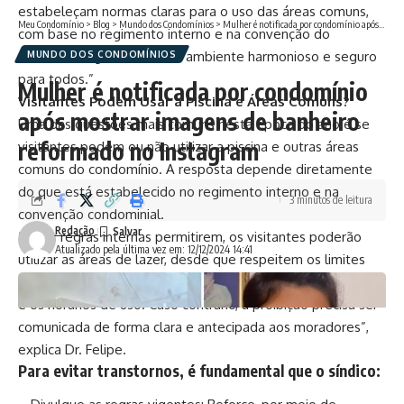
estabeleçam normas claras para o uso das áreas comuns,
Meu Condomínio
>
Blog
>
Mundo dos Condomínios
>
Mulher é notificada por condomínio após mostrar imagens de banheiro reformado no Instagram
com base no regimento interno e na convenção do
condomínio, garantindo um ambiente harmonioso e seguro
MUNDO DOS CONDOMÍNIOS
para todos.”
Mulher é notificada por condomínio
Visitantes Podem Usar a
Piscina
e Áreas Comuns?
após mostrar imagens de banheiro
Uma das questões mais comuns nesta época do ano é se
reformado no Instagram
visitantes podem ou não utilizar a
piscina
e outras áreas
comuns do condomínio. A resposta depende diretamente
do que está estabelecido no regimento interno e na
3 minutos de leitura
convenção condominial.
Redação
“Se as regras internas permitirem, os visitantes poderão
Atualizado pela última vez em: 12/12/2024 14:41
utilizar as áreas de lazer, desde que respeitem os limites
estabelecidos, como a quantidade de pessoas por unidade
e os horários de uso. Caso contrário, a proibição precisa ser
comunicada de forma clara e antecipada aos moradores”,
explica Dr. Felipe.
Para evitar transtornos, é fundamental que o síndico: