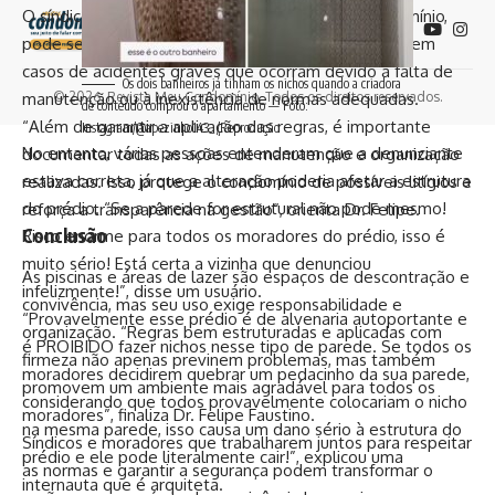
O síndico, como responsável pela gestão do condomínio,
Siga-nos
pode ser responsabilizado civil e até criminalmente em
casos de acidentes graves que ocorram devido à falta de
Os dois banheiros já tinham os nichos quando a criadora
manutenção ou à inexistência de normas adequadas.
© 2026. Revista Meu Condomínio. Todos os direitos reservados.
de conteúdo comprou o apartamento — Foto:
“Além de garantir a aplicação das regras, é importante
Instagram/@apezinho143_/Reprodução
No entanto, várias pessoas entenderam que a denunciante
documentar todas as ações de manutenção e organização
estava correta, já que a alteração poderia afetar a estrutura
realizadas. Isso protege o condomínio de possíveis litígios e
do prédio. “Se a parede for estrutural não pode mesmo!
reforça a transparência na gestão”, orienta Dr. Felipe.
Conclusão
Risco enorme para todos os moradores do prédio, isso é
muito sério! Está certa a vizinha que denunciou
As
piscinas
e áreas de lazer são espaços de descontração e
infelizmente!”, disse um usuário.
convivência, mas seu uso exige responsabilidade e
“Provavelmente esse prédio é de alvenaria autoportante e
organização. “Regras bem estruturadas e aplicadas com
é PROIBIDO fazer nichos nesse tipo de parede. Se todos os
firmeza não apenas previnem problemas, mas também
moradores decidirem quebrar um pedacinho da sua parede,
promovem um ambiente mais agradável para todos os
considerando que todos provavelmente colocariam o nicho
moradores”, finaliza Dr. Felipe Faustino.
na mesma parede, isso causa um dano sério à estrutura do
Síndicos e moradores que trabalharem juntos para respeitar
prédio e ele pode literalmente cair!”, explicou uma
as normas e garantir a segurança podem transformar o
internauta que é arquiteta.