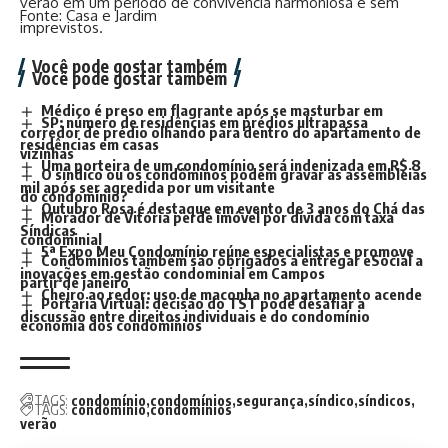
verão em um período de convivência harmoniosa e sem
Fonte: Casa e Jardim
imprevistos.
Você pode gostar também
Você pode gostar também
Médico é preso em flagrante após se masturbar em
SP: número de residências em prédios ultrapassa
corredor de prédio olhando para dentro do apartamento de
residências em casas
vizinhas
Uma porteira de um condomínio será indenizada em R$ 8
O síndico ou os condôminos podem gravar as assembleias
mil após ser agredida por um visitante
do condomínio?
Outubro Rosa é destaque em evento de 3 anos do Chá das
Morador de Vitória perde imóvel por dívida com taxa
Síndicas
condominial
5ª Expo Meu Condomínio reúne especialistas e promove
Condomínios também são obrigados a entregar eSocial a
inovações em gestão condominial em Campos
partir de janeiro
Cheiro ao redor: uso de maconha no apartamento acende
Portaria Virtual: decisão do TST pode desafiar a
discussão entre direitos individuais e do condomínio
economia dos condomínios
TAGS:
condomínio
condomínios
segurança
síndico
síndicos
TAGS:
condomínio
condomínios
verão