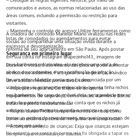
– Divulgue as regras vigentes: Reforce, por meio de
comunicados e avisos, as normas relacionadas ao uso das
áreas comuns, incluindo a permissão ou restrição para
visitantes.
– Mantenha o controle de acesso: Utilize ferramentas como
A criadora de conteúdo Marielle Miano viralizou nas redes
listas de convidados ou agendamentos para evitar
sociais ao compartilhar uma situação vivida durante a
excessos e desorganização.
reforma de seu apartamento em São Paulo. Após postar
Segurança em primeiro lugar
em sua conta no Instagram @apezinho143_ imagens de
seus banheiros reformados, ela recebeu uma visita do
Durante o verão, o uso intenso das
piscinas
pode aumentar
síndico do condomínio e uma notificação de infração.
os riscos de acidentes. Para garantir a segurança, o síndico
Em um vídeo, Marielle conta que foi denunciada por um
deve adotar medidas preventivas, como:
vizinho que viu as imagens e descobriu que ela tinha nichos
– Inspeções regulares: Certifique-se de que os
nos banheiros. No caso do imóvel dela, seria proibido por se
equipamentos de segurança, como cercas, alarmes e filtros,
trata de paredes estruturais. Ela conta que os nichos já
estão em pleno funcionamento.
existiam no apartamento quando o comprou e apenas
– Regras claras: Proíba comportamentos de risco, como
trocou as pedras de revestimento, nas quais pagou mais de
correr ao redor da
piscina
ou mergulhar em áreas rasas.
mil reais em cada.
– Acompanhamento de crianças: Exija que crianças estejam
No entanto, por conta da norma, ela foi obrigada a tapar os
sempre supervisionadas por adultos.