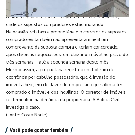
Há pouco menos de duas semanas, no dia 22 – dia seguinte
à descoberta dos novos moradores – o corretor de imóveis
chamou a polícia e foi até o apartamento no Boqueirão,
onde os supostos compradores estão morando.
Na ocasião, relatam a proprietária e o corretor, os supostos
compradores também não apresentaram nenhum
comprovante da suposta compra e teriam concordado,
após diversas negociações, em deixar o imóvel no prazo de
três semanas – até a segunda semana deste mês.
Mesmo assim, a proprietária registrou um boletim de
ocorrência por esbulho possessório, que é invasão de
imóvel alheio, em desfavor do empresário que afirma ter
comprado o imóvel e dos inquilinos. O corretor de imóveis
testemunhou na denúncia da proprietária. A Polícia Civil
investiga o caso.
(Fonte: Costa Norte)
Você pode gostar também