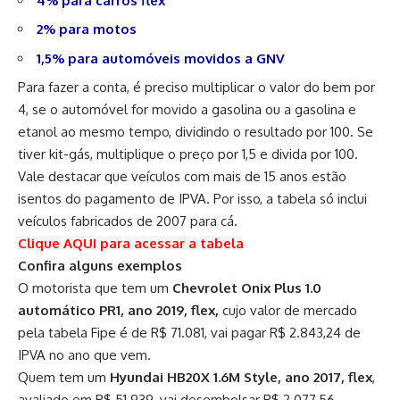
4% para carros flex
2% para motos
1,5% para automóveis movidos a GNV
Para fazer a conta, é preciso multiplicar o valor do bem por
4, se o automóvel for movido a gasolina ou a gasolina e
etanol ao mesmo tempo, dividindo o resultado por 100. Se
tiver kit-gás, multiplique o preço por 1,5 e divida por 100.
Vale destacar que veículos com mais de 15 anos estão
isentos do pagamento de IPVA. Por isso, a tabela só inclui
veículos fabricados de 2007 para cá.
Clique
AQUI
para acessar a tabela
Confira alguns exemplos
O motorista que tem um
Chevrolet Onix Plus 1.0
automático PR1, ano 2019, flex,
cujo valor de mercado
pela tabela Fipe é de R$ 71.081, vai pagar R$ 2.843,24 de
IPVA no ano que vem.
Quem tem um
Hyundai HB20X 1.6M Style, ano 2017, flex
,
avaliado em R$ 51.939, vai desembolsar R$ 2.077,56.