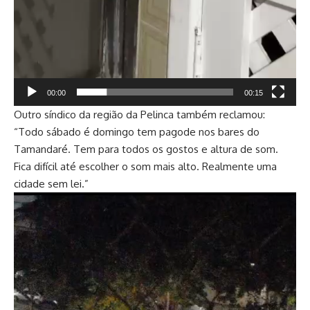
00:00
00:15
Outro síndico da região da Pelinca também reclamou:
“Todo sábado é domingo tem pagode nos bares do
Tamandaré. Tem para todos os gostos e altura de som.
Fica difícil até escolher o som mais alto. Realmente uma
cidade sem lei.”
Tocador
de
vídeo