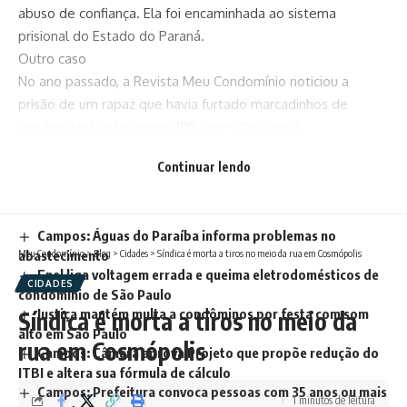
abuso de confiança. Ela foi encaminhada ao sistema
prisional do Estado do Paraná.
Outro caso
No ano passado, a Revista Meu Condomínio noticiou a
prisão de um rapaz que havia furtado marcadinhos de
condomínios pelo menos 100 vezes (
leia aqui
).
Com informações do R7.
Continuar lendo
Você pode gostar também
Campos: Águas do Paraíba informa problemas no
Meu Condomínio
>
Blog
>
Cidades
>
Síndica é morta a tiros no meio da rua em Cosmópolis
abastecimento
Enel liga voltagem errada e queima eletrodomésticos de
CIDADES
condomínio de São Paulo
Justiça mantém multa a condôminos por festa com som
Síndica é morta a tiros no meio da
alto em São Paulo
rua em Cosmópolis
Campos: Câmara aprova Projeto que propõe redução do
ITBI e altera sua fórmula de cálculo
Campos: Prefeitura convoca pessoas com 35 anos ou mais
1 minutos de leitura