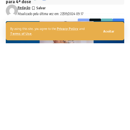
para 4ª dose
Redação
Atualizado pela última vez em: 27/09/2024 09:17
By using this site, you agree to the
Privacy Policy
and
Aceitar
Terms of Use
.
Aparecida Donizete Ferreira, de 65 anos, foi morta a tiros
próximo a um condomínio do qual era síndica no Jardim
Beto Spana, em Cosmópolis (SP), na quinta-feira, 26. O
crime ocorreu no cruzamento da Rua Zico Felix com a
Guilherme Hasse, no Jardim Beto Spana.
Dona Cida, como era conhecida, havia saído para levar a