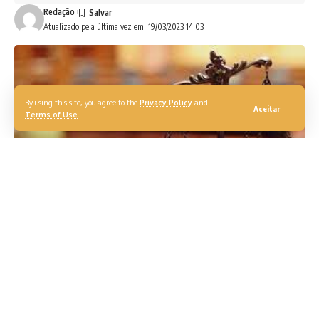
Redação
Atualizado pela última vez em: 19/03/2023 14:03
By using this site, you agree to the
Privacy Policy
and
Aceitar
Terms of Use
.
Quando a pretensão do consumidor é de natureza
indenizatória não há incidência de prazo decadencial.
Seguindo esse entendimento, o juiz Thiago Pedro Pagliuca