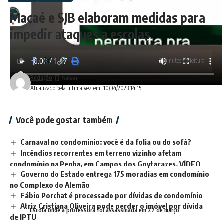
Macaé e SJB elaboram medidas para
impedir ataques a escolas
7 minutos de leitura
Redação
Atualizado pela última vez em: 10/04/2023 14:15
Você pode gostar também
Carnaval no condomínio: você é da folia ou do sofá?
Incêndios recorrentes em terreno vizinho afetam
condomínio na Penha, em Campos dos Goytacazes. VÍDEO
Governo do Estado entrega 175 moradias em condomínio
no Complexo do Alemão
Fábio Porchat é processado por dívidas de condomínio
Atriz Cristiana Oliveira pode perder o imóvel por dívida
Escola onde a professora foi assassinada em 27 de março
de IPTU