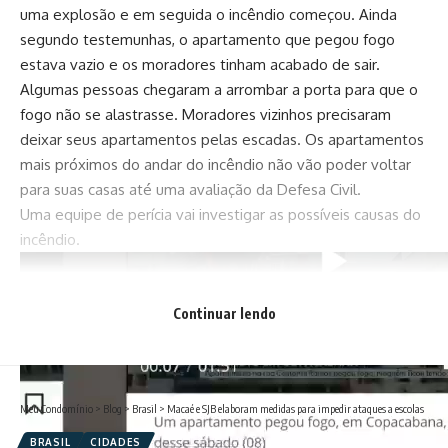
uma explosão e em seguida o incêndio começou. Ainda
segundo testemunhas, o apartamento que pegou fogo
estava vazio e os moradores tinham acabado de sair.
Algumas pessoas chegaram a arrombar a porta para que o
fogo não se alastrasse. Moradores vizinhos precisaram
deixar seus apartamentos pelas escadas. Os apartamentos
mais próximos do andar do incêndio não vão poder voltar
para suas casas até uma avaliação da Defesa Civil.
Uma equipe de perícia vai investigar as possíveis causas do
incêndio.
Continuar lendo
Meu Condomínio
>
Blog
>
Brasil
>
Macaé e SJB elaboram medidas para impedir ataques a escolas
BRASIL
CIDADES