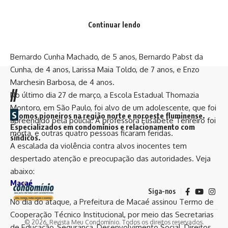
O ataque em Santa Catarina teve como autor um homem
que invadiu a creche e agrediu as crianças com uma
Continuar lendo
machadinha. Quatro morreram e cinco ficaram feridas. Ele
se entregou à Polícia Militar e foi preso. As vítimas são
Bernardo Cunha Machado, de 5 anos, Bernardo Pabst da
Cunha, de 4 anos, Larissa Maia Toldo, de 7 anos, e Enzo
Marchesin Barbosa, de 4 anos.
//
No último dia 27 de março, a Escola Estadual Thomazia
Montoro, em São Paulo, foi alvo de um adolescente, que foi
S
omos pioneiros na região norte e noroeste fluminense.
apreendido pela polícia. A professora Elisabete Tenreiro foi
Especializados em condomínios e relacionamento com
morta, e outras quatro pessoas ficaram feridas.
síndicos.
A escalada da violência contra alvos inocentes tem
despertado atenção e preocupação das autoridades. Veja
abaixo:
Macaé
Siga-nos
No dia do ataque, a Prefeitura de Macaé assinou Termo de
Cooperação Técnico Institucional, por meio das Secretarias
© 2026. Revista Meu Condomínio. Todos os direitos reservados.
de Educação, Segurança, Desenvolvimento Social, Direitos