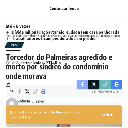
Governo decreta epidemia de dengue no estado do Rio
Continuar lendo
Governo federal zera impostos para energia solar
Estado lança novo sistema para o pagamento do ITD em
até 48 vezes
Dívida milionária: Sertanejo Hudson tem casa penhorada
Meu Condomínio
>
Blog
>
Brasil
>
Torcedor do Palmeiras agredido e morto por síndico do condomínio onde morava
Trabalhadores ficam pendurados em prédio
BRASIL
Torcedor do Palmeiras agredido e
TAGS:
atriz
dívidas IPTU
Rio
morto por síndico do condomínio
onde morava
3 minutos de leitura
Redação
Atualizado pela última vez em: 14/02/2022 13:23
By using this site, you agree to the
Privacy Policy
and
Aceitar
Terms of Use
.