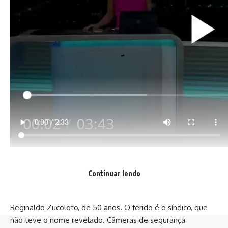
gera revolta em Cabo Frio
Justiça do ES proíbe empresário de morar no próprio
condomínio por comportamentos ‘antissociais’
Copa do Mundo 2022: torcedores devem ficar atentos
aos enfeites
Sem empresas em Campos, autovistoria de gás preocupa
síndicos e moradores
Conheça o Síndico: Jhonatan Benedito
TAGS:
condomínio
multa
Sheik
O ataque de criminosos ao Condomínio Residencial Doce
Lar Conquista, em Belford Roxo, Rio de Janeiro, deixou três
Continuar lendo
mortos e duas pessoas feridas na tarde de sexta-feira (14).
Entre as vítimas fatais está o porteiro do condomínio,
Reginaldo Zucoloto, de 50 anos. O ferido é o síndico, que
não teve o nome revelado. Câmeras de segurança