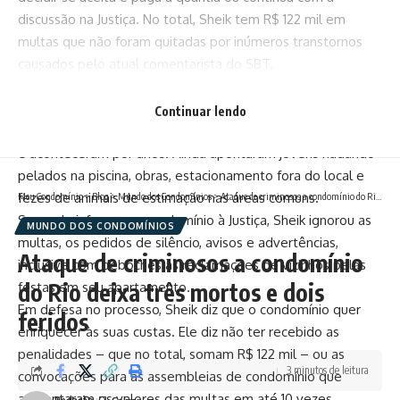
discussão na Justiça. No total, Sheik tem R$ 122 mil em
multas que não foram quitadas por inúmeros transtornos
causados pelo atual comentarista do SBT.
A administração do local afirma que os moradores que
dividem apartamentos próximos à unidade do ex-atleta
Continuar lendo
relataram inúmeras festas que duravam toda a madrugada
e aconteceram por anos. Ainda apontaram jovens nadando
pelados na piscina, obras, estacionamento fora do local e
fezes de animais de estimação nas áreas comuns.
Meu Condomínio
>
Blog
>
Mundo dos Condomínios
>
Ataque de criminosos a condomínio do Rio deixa três mortos e dois feridos
Segundo informou o condomínio à Justiça, Sheik ignorou as
MUNDO DOS CONDOMÍNIOS
multas, os pedidos de silêncio, avisos e advertências,
Ataque de criminosos a condomínio
inclusive com deboches às reclamações de vizinhos pelas
do Rio deixa três mortos e dois
festas em seu apartamento.
Em defesa no processo, Sheik diz que o condomínio quer
feridos
enriquecer às suas custas. Ele diz não ter recebido as
penalidades – que no total, somam R$ 122 mil – ou as
3 minutos de leitura
convocações para as assembleias de condomínio que
aumentaram os valores das multas em até 10 vezes.