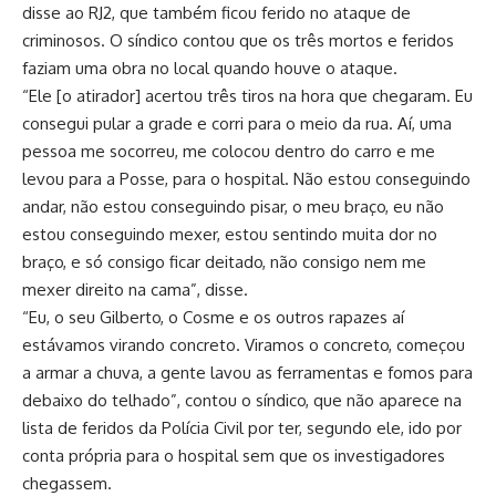
disse ao RJ2, que também ficou ferido no ataque de
criminosos. O síndico contou que os três mortos e feridos
faziam uma obra no local quando houve o ataque.
“Ele [o atirador] acertou três tiros na hora que chegaram. Eu
consegui pular a grade e corri para o meio da rua. Aí, uma
pessoa me socorreu, me colocou dentro do carro e me
levou para a Posse, para o hospital. Não estou conseguindo
andar, não estou conseguindo pisar, o meu braço, eu não
estou conseguindo mexer, estou sentindo muita dor no
braço, e só consigo ficar deitado, não consigo nem me
mexer direito na cama”, disse.
“Eu, o seu Gilberto, o Cosme e os outros rapazes aí
estávamos virando concreto. Viramos o concreto, começou
a armar a chuva, a gente lavou as ferramentas e fomos para
debaixo do telhado”, contou o síndico, que não aparece na
lista de feridos da Polícia Civil por ter, segundo ele, ido por
conta própria para o hospital sem que os investigadores
chegassem.