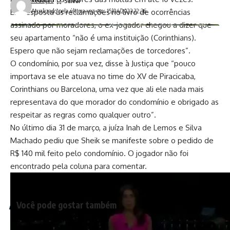
Redação
Em resposta às reclamações no livro de ocorrências
Atualizado pela última vez em: 15/04/2023 22:36
assinado por moradores, o ex-jogador chegou a dizer que
seu apartamento “não é uma instituição (Corinthians).
Espero que não sejam reclamações de torcedores”.
O condomínio, por sua vez, disse à Justiça que “pouco
importava se ele atuava no time do XV de Piracicaba,
Corinthians ou Barcelona, uma vez que ali ele nada mais
representava do que morador do condomínio e obrigado as
respeitar as regras como qualquer outro”.
No último dia 31 de março, a juíza Inah de Lemos e Silva
Machado pediu que Sheik se manifeste sobre o pedido de
R$ 140 mil feito pelo condomínio. O jogador não foi
encontrado pela coluna para comentar.
(Fonte: Uol)
Você pode gostar também
Construção de condomínio em área de sítio arqueológico