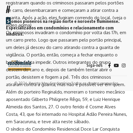
registraram quando os criminosos passaram pelos portões
//
de carro, desembarcaram e começaram a atirar contra a
guarita. Após a ação, eles fugiram correndo do local. (veja o
S
omos pioneiros na região norte e noroeste fluminense.
vídeo acima)
Especializados em condomínios e relacionamento com
Os criminosos invadiram o condomínio por volta das 17h, em
síndicos.
um carro preto. Logo que passaram pelo portão principal,
um deles já desceu do carro atirando contra a guarita de
vigilância. O portão, então, começa a fechar enquanto o
bandido tenta impedir. Outros integrantes do grupo
Siga-nos
descem do carro e, depois de também tentar abrir o
portão, desistem e fogem a pé. Três dos criminosos
© 2026. Revista Meu Condomínio. Todos os direitos reservados.
atiraram contra a guarita, mas não é possível ver em quem.
Além do porteiro Reginaldo, morreram o torneiro mecânico
aposentado Gilberto Philigrete Rêgo, 59, e Luiz Henrique
Almeida dos Santos, 27. O outro ferido é Cosme Alves
Costa, 43, que foi internado no Hospital Adão Pereira Nunes,
em Saracuruna, e teve alta neste sábado.
O síndico do Condomínio Residencial Doce Lar Conquista