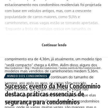
estacionamento nos condomínios residenciais foi projetada
com base em veículos antigos, mas, com a crescente
popularidade de carros maiores, como SUVs e
caminhonetes, essas vagas estão se tornando apertadas.
‘Enquanto a frota de veículos cresce em tamanho, os
espaços das vagas de garagem continuam, na maioria,
projetados para comportar carros pequenos e médios’,
Continuar lendo
explica Fábio Ramos, diretor-geral da Plenno Arquitetura.
Se pensarmos em um carro médio dos anos 80, seu
comprimento era de 4,36m, já atualmente, um modelo tipo
“sedã compacto” chega a 4,49m. Além disso, alguns dos
Meu Condomínio
>
Blog
>
Mundo dos Condomínios
>
Sucesso: evento da Meu Condomínio destaca práticas essenciais de segurança para condomínios
modelos mais vendidos de caminhonetes medem 5,36m.
MUNDO DOS CONDOMÍNIOS
Ou seja, enquanto as vagas continuam do tamanho de
sempre, ano após os anos, os carros têm crescido.
Sucesso: evento da Meu Condomínio
Cabe ressaltar que brigas relacionadas a vagas não
destaca práticas essenciais de
acontece apenas nos condomínios antigos, em que elas
segurança para condomínios
costumam ser menores. Ocorre também em condomínios
novos, onde as vagas, muitas vezes, são maiores, mas o