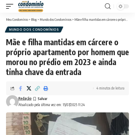
Meu Condomínio
>
Blog
>
Mundo dos Condomínios
>
Mãe e filha mantidas em cárcere o próprio apartamento por homem que morou no prédio em 2023 e ainda tinha chave da entrada
MUNDO DOS CONDOMÍNIOS
Mãe e filha mantidas em cárcere o
próprio apartamento por homem que
morou no prédio em 2023 e ainda
tinha chave da entrada
4 minutos de leitura
Redação
Atualizado pela última vez em: 15/07/2025 11:24