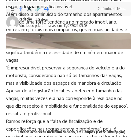
espaço de manobra fica inviável.
2 minutos de leitura
Além disso, a diminuição do tamanho dos apartamentos
Redação
tem sido uma forte tendência no mercado imobiliário,
Atualizado pela última vez em: 15/07/2025 09:58
entretanto, locais mais compactos, geram mais unidades e
por isso, as construtoras procuram aproveitar ao máximo a
área destinada ao estacionamento, afinal, mais unidades
significa também a necessidade de um número maior de
vagas.
‘É imprescindível preservar a segurança do veículo e a do
motorista, considerando não só os tamanhos das vagas,
mas a visibilidade dos espaços de manobra e circulação.
Apesar de a legislação local estabelecer o tamanho das
vagas, muitas vezes ela não corresponde à realidade no
que diz respeito à mobilidade e funcionalidade do espaço’,
ressalta o profissional.
Ramos reforça que a ‘falta de fiscalização e de
especificações nas regras agrava o problema’, pois, é
Evento aconteceu no último sábado, em Campos (Foto: Divulgação)
possível que a estruturação das vagas esteja diferente do