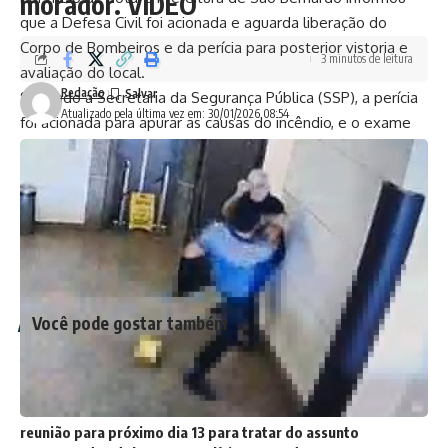
morador. VÍDEO
que a Defesa Civil foi acionada e aguarda liberação do
Corpo de Bombeiros e da perícia para posterior vistoria e
3 minutos de leitura
avaliação do local.
Redação
Segundo a Secretaria da Segurança Pública (SSP), a perícia
Atualizado pela última vez em: 30/01/2026 08:54
foi acionada para apurar as causas do incêndio, e o exame
necroscópico foi requisitado ao Instituto Médico Legal
(IML).
O caso foi registrado no 1º Distrito Policial de São Bernardo
do Campo – Dr. Omar Cassim, como incêndio e morte
suspeita/acidental, de acordo com a SSP.
(Fonte: G1)
Você pode gostar também
Suspeita de participar do sequestro de Marcelinho
Carioca é presa em condomínio de luxo
Vereador fala sobre violência nos condomínios e marca
reunião para próximo dia 13 para tratar do assunto