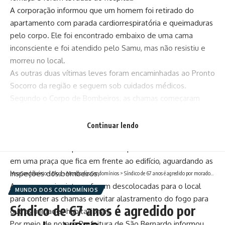
A corporação informou que um homem foi retirado do
apartamento com parada cardiorrespiratória e queimaduras
pelo corpo. Ele foi encontrado embaixo de uma cama
inconsciente e foi atendido pelo Samu, mas não resistiu e
morreu no local.
As outras duas vítimas leves foram encaminhadas ao Pronto
Socorro da região e seguem sob cuidados médicos.
Segundo o Corpo de Bombeiros, as chamas começaram
dentro de um dos apartamentos do 17° andar de um
condomínio localizado na rua 24 de Fevereiro, bairro Olavo
Continuar lendo
Bilac.
Os moradores do prédio tiveram que sair do local e estão
em uma praça que fica em frente ao edifício, aguardando as
inspeções dos bombeiros.
Meu Condomínio
>
Blog
>
Mundo dos Condomínios
>
Síndico de 67 anos é agredido por morador. VÍDEO
Ao menos seis viaturas foram descolocadas para o local
MUNDO DOS CONDOMÍNIOS
para conter as chamas e evitar alastramento do fogo para
Síndico de 67 anos é agredido por
outras unidades habitacionais.
Por meio de nota, a Prefeitura de São Bernardo informou