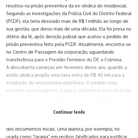
resultou na prisão preventiva da ex-síndica do residencial.
Segundo as investigações da Polícia Civil do Distrito Federal
(PCDF), ela teria desviado mais de R$ 1 milhão ao longo de
sua gestão, que durou mais de uma década. Ela foi presa no
último dia 16, após decisão judicial que acatou o pedido de
prisão preventiva feito pela PCDF. Atualmente, encontra-se
no Centro de Passagem da corporação, aguardando
transferência para o Presídio Feminino do DF, a Colmeia.
A descoberta começou em fevereiro deste ano, quando a
então síndica propôs uma taxa extra de R$ 40 mil para a
instalação de uma portaria eletrônica. O pedido soou
estranho aos moradores, já que o condomínio possuía fundo
de reserva e havia um planejamento em andamento para
uma reforma de fachada orçada em R$ 1 milhão.
Continuar lendo
Ao investigarem as prestações de contas de 2024, os
conselheiros encontraram indícios de fraudes e manipulação
dos documentos fiscais. Uma diarista, por exemplo, foi
usada como “laranja” em recibos falsificados para justificar