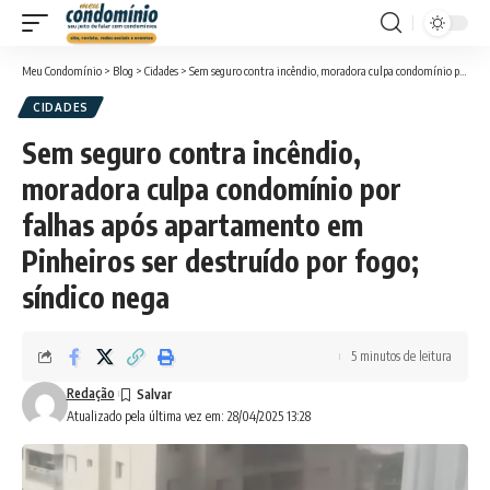
Meu Condomínio
>
Blog
>
Cidades
>
Sem seguro contra incêndio, moradora culpa condomínio por falhas após apartamento em Pinheiros ser destruído por fogo; síndico nega
CIDADES
Sem seguro contra incêndio,
moradora culpa condomínio por
falhas após apartamento em
Pinheiros ser destruído por fogo;
síndico nega
5 minutos de leitura
Redação
Atualizado pela última vez em: 28/04/2025 13:28