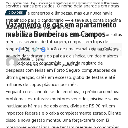
Meu Condomínio
>
Blog
>
Cidades
>
Vazamento de gás em apartamento mobiliza Bombeiros em Campos
serviços nunca prestados. O nome dela aparecia em notas
referentes a consertos e limpezas, mas ela nunca havia
CIDADES
trabalhado para o condomínio — e teve sua conta bancária
Vazamento de gás em apartamento
usada para receber pagamentos.
mobiliza Bombeiros em Campos
Outros gastos registrados como “oficiais” incluíam consultas
médicas, serviços de tatuagem, compras em lojas de
roupas, além da construção de uma esmalteria na Ceilândia,
0 minutos de leitura
ao lado da vidraçaria do pai da ex-síndica, um dos maiores
Redação
fornecedores do condomínio. Há ainda registro de
Atualizado pela última vez em: 23/04/2025 14:06
despesas com férias em Porto Seguro, computadores de
última geração, cafés em excesso, globo de festas e até
milhares de copos plásticos por mês.
Enquanto o escândalo se desenrolava, o prédio acumulava
problemas estruturais: extintores vencidos, piscina e sauna
inutilizadas há mais de dois anos, dívida de R$ 90 mil em
impostos federais e o caixa completamente zerado. Diante
disso, a nova gestão montou uma força-tarefa com 13
moradores voluntários, que tentam reerguer o condomínio