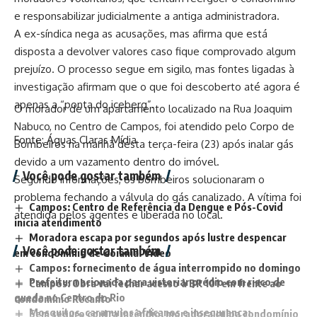
e responsabilizar judicialmente a antiga administradora.
A ex-síndica nega as acusações, mas afirma que está
disposta a devolver valores caso fique comprovado algum
prejuízo. O processo segue em sigilo, mas fontes ligadas à
investigação afirmam que o que foi descoberto até agora é
apenas a “ponta do iceberg”.
O morador de um apartamento localizado na Rua Joaquim
Nabuco, no Centro de Campos, foi atendido pelo Corpo de
Fonte: Águas Claras Mídia
Bombeiros na manhã desta terça-feira (23) após inalar gás
devido a um vazamento dentro do imóvel.
Você pode gostar também
Segundo informações, os bombeiros solucionaram o
problema fechando a válvula do gás canalizado. A vítima foi
Campos: Centro de Referência da Dengue e Pós-Covid
atendida pelos agentes e liberada no local.
inicia atendimento
Moradora escapa por segundos após lustre despencar
Você pode gostar também
em condomínio de Goiânia. Vídeo
Campos: fornecimento de água interrompido no domingo
Prefeitura acionada para vistoriar prédio com risco de
Campos: Obra vai fechar acesso à BR 101 em frente ao
queda no Centro do Rio
condomínio Recanto
Mosquitos, caramujos africanos e insegurança:
Sem seguro contra incêndio, moradora culpa condomínio