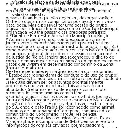
vínculos de afeto e de dependência emocional
Algumas situações do nosso cotidiano nos levam a pensar
recíproca e que, para tal fim, se disponham
em grupos de WhatsApp como sinônimo de “baderna”,
voluntariamente.
pessoas falando o que não deveriam, desorganização e
O direito dos animais comunitários positivados em várias
bate-boca. Mas é possível ter uma gestão de grupo
legislações infraconstitucionais, como no Código Municipal
organizada, vou lhe passar dicas preciosas para isso:
de Direito e Bem-Estar Animal do Município do Rio de
* Administração do grupo: como explicado acima, é
Janeiro, vem sendo reconhecidos pela justiça brasileira,
essencial que o grupo seja administrado pelo(a) síndico(a)
como pode ser observado em recente decisão do Tribunal
ou administrador(a) do condomínio, assim como acontece
de Justiça do Rio de Janeiro que reconheceu o direito de
com os demais meios de comunicação do empreendimento
gatos que viviam em determinado condomínio da Zona
(murais, e-mail etc)
Oeste de permanecem na área externa do condomínio,
* Estabeleça regras claras de conduta e de uso do grupo:
onde viviam, ficando tais animais sob a responsabilidade de
liste quais devem ser os assuntos prioritariamente
protetores que vivem no local. Tais animais foram
abordados (reformas e uso de espaços comuns, por
reconhecidos como animais comunitários.
exemplo) e quais tópicos devem ser evitados (política,
Outra decisão recente ocorreu no estado do Mato Grosso
religião e ofensas). É possível, inclusive, esclarecer os
do Sul, onde o gato Frajola foi reconhecido como animal
“horários de funcionamento” do grupo, comunicando os
comunitário do Condomínio Parque Residencial
prazos de resposta das comunicações enviadas. Estas
Mangaratiba, em Campo Grande (MS), permanecendo o
informações devem ser enviadas por mensagem e