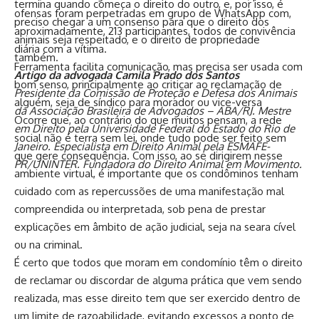
termina quando começa o direito do outro, e, por isso, é
ofensas foram perpetradas em grupo de WhatsApp com,
preciso chegar a um consenso para que o direito dos
aproximadamente, 213 participantes, todos de convivência
animais seja respeitado, e o direito de propriedade
diária com a vítima.
também.
Ferramenta facilita comunicação, mas precisa ser usada com
Artigo da advogada Camila Prado dos Santos
bom senso, principalmente ao criticar ao reclamação de
Presidente da Comissão de Proteção e Defesa dos Animais
alguém, seja de síndico para morador ou vice-versa
da Associação Brasileira de Advogados – ABA/RJ. Mestre
Ocorre que, ao contrário do que muitos pensam, a rede
em Direito pela Universidade Federal do Estado do Rio de
social não é terra sem lei, onde tudo pode ser feito sem
Janeiro. Especialista em Direito Animal pela ESMAFE-
que gere consequência. Com isso, ao se dirigirem nesse
PR/UNINTER. Fundadora do Direito Animal em Movimento.
ambiente virtual, é importante que os condôminos tenham
cuidado com as repercussões de uma manifestação mal
compreendida ou interpretada, sob pena de prestar
explicações em âmbito de ação judicial, seja na seara cível
ou na criminal.
É certo que todos que moram em condomínio têm o direito
de reclamar ou discordar de alguma prática que vem sendo
realizada, mas esse direito tem que ser exercido dentro de
um limite de razoabilidade, evitando excessos a ponto de