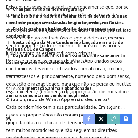
Existem pessoas que acreditam erroneamente que, por se
Crianças, condomínios e segurança
tratar de grupo de condomínio, as críticas e trocas de
Juiz proíbe morador de instalar cortina de vidro que não
mensagens ali proferidas são legítimas, sendo assim não
consta de projeto em sacada de apartamento, em Goiás
Frajola ganha na justiça direito de permanecer em
sendo passível de ajuizamento de ação. Ocorre que tal fato
condomínio
fere o direito ao contraditório e ampla defesa e, mesmo
Sexta edição da Meu Condomínio lançada em noite de
sendo grupo fechado, os mesmos ficam sujeitos ações
festa na CDL de Campos
judiciais tanto na esfera civil como criminal.
Da prática abusiva das concessionárias de saneamento
Por esse motivo, os grupos de WhatsApp criados pelos
básico para com os condomínios
condomínios devem ser utilizados com atenção, cuidado,
sem excessos e, principalmente, norteado pelo bom senso,
educação e razoabilidade, para que não se perca ou inutilize
TAGS:
alimentação
animais abandonados
essa excelente ferramenta de aproximação dos moradores.
animais comunitários
condomínio
direito
Criou o grupo de WhatsApp e não deu certo?
Cada condomínio tem a sua particularidade. Em alguns
casos, os proprietários não moram perto do imóvel e o
grupo facilita a resolução de decisões; em outros, o prédio
tem muitos moradores que não seguem as diretrizes
estabelecidas, e o grupo torna-se desorganizado.