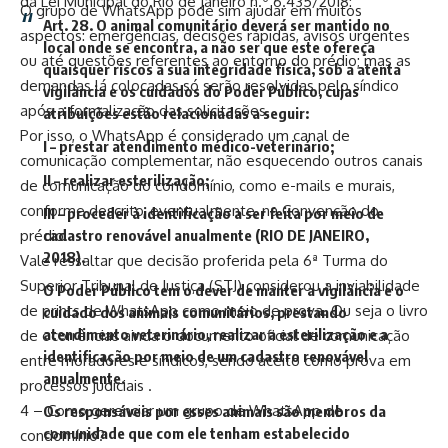
da Lei Municipal do Rio de Janeiro n.º 6.435/2018:
O grupo de WhatsApp pode sim ajudar em muitos
Art. 28. O animal comunitário deverá ser mantido no
aspectos: emergências, decisões rápidas, avisos urgentes
local onde se encontra, a não ser que este ofereça
ou até questões referentes ao entorno do prédio; mas as
quaisquer riscos a sua integridade física, sob a atenta
demandas lá colocadas só serão resolvidas pelo síndico
vigilância e os cuidados do Poder Público, cujas
após a formalização das solicitações.
atribuições estão relacionadas a seguir:
Por isso, o WhatsApp é considerado um canal de
I – prestar atendimento médico-veterinário;
comunicação complementar, não esquecendo outros canais
II – realizar esterilização;
de comunicação do condomínio, como e-mails e murais,
conforme descrito, eventualmente, na Convenção do
III – proceder à identificação a ser feita por meio de
cadastro renovável anualmente (RIO DE JANEIRO,
prédio.
2018).
Vale ressaltar que decisão proferida pela 6ª Turma do
Superior Tribunal de Justiça (STJ) considerou a inviabilidade
O Poder Público tem o dever de manter a vigilância e o
de prints de WhatsApp como meio de prova. Ou seja o livro
cuidado dos animais comunitários, prestando
atendimento veterinário, realizar a esterilização e a
de ocorrências ainda o documento oficial de comunicação
identificação por meio de um cadastro renovável
entre moradores e síndicos, sendo aceito como prova em
anualmente.
processos judiciais .
4 – Como gerenciar um grupo de WhatsApp de
Os responsáveis por esses animais são membros da
comunidade que com ele tenham estabelecido
condomínio?