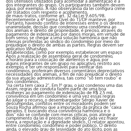
dos utensílios utilizados para acomodar a alimentação e a
dos integrantes do grupo. Os participantes também devem
água, por exemplo. A não observância da lei configura crime
ser tratados com respeito e acolhimento.
de maus-tratos, conforme art. 32 da Lei 9.605/98.
Recentemente a 4ª turma Cível do TJ/DF manteve, por
Portanto, havendo conflito de interesses entre o os direitos
unanimidade, decisão que condenou uma condômina ao
dos animais e direito de propriedade, é preciso, através do
pagamento de indenização por danos morais, em virtude de
bom senso, se chegar a uma solução harmônica que não
ofensas proferidas ao síndico do condomínio por meio do
prejudique o direito de ambas as partes. Regras devem ser
aplicativo WhatsApp.
estabelecidas, como por exemplo, estabelecer um espaço
Após a realização de assembleia geral de condomínio,
e horário para a colocação de alimentos e água, por
alguns integrantes de um grupo no aplicativo, restrito aos
exemplo, e ter um responsável para verificar das
condôminos, proferiram diversos comentários depreciativos
necessidades dos animais, a fim de não prejudicar o direito
da sua atuação administrativa, tais como “só tem roubo” e
dos condôminos.
“na certa tem caixa 2”. Em 1º grau, o juiz condenou uma das
Assim, regras de conduta fazem parte de uma boa
mulheres ao pagamento de indenização de R$ 2,5 mil.
convivência em um condomínio e uma vez essas regras
Ao julgar o recurso, o desembargador Sérgio Xavier de
descumpridas, conflitos entre os moradores podem ser
Souza Rocha afirmou que a imputação da prática de “caixa
gerados. E buscando essa convivência harmônica e o
dois” não se confunde com meras críticas, pois atinge a
cumprimento da lei é preciso um diálogo cada vez maior
honra, a reputação e a dignidade síndico. O relator apontou,
entre condomínio, condômino e poder público. O direito
ainda, o elevado grau de lesividade do ato ilícito, pois as