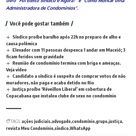
livro “Fui Eleito Síndico e Agora?” e “Como Montar uma
Administradora de Condomínios”.
Você pode gostar também
Síndico proíbe barulho após 22h no preparo de alho e
causa polêmica
Elevador com 11 pessoas despenca 1 andar em Maceió; 3
ficam feridos sem gravidade
Reunião de condomínio termina com briga e ameaças.
Veja vídeo
Candidato a síndico é suspeito de comprar votos de não
moradores, não paga e acaba detido no Rio
Justiça proíbe ‘Réveillon Liberal’ em cobertura de
Copacabana que instalou clube de sexo no condomínio
TAGS:
ações judiciais
advogado
condomínio
grupo
justiça
revista Meu Condomínio
síndico
WhatsApp