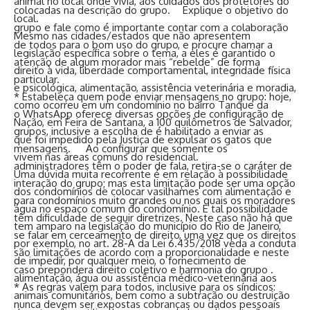
animal no local onde vivia, aos cuidados dos protetores do
colocadas na descrição do grupo. Explique o objetivo do
local.
grupo e fale como é importante contar com a colaboração
Mesmo nas cidades/estados que não apresentem
de todos para o bom uso do grupo, e procure chamar a
legislação específica sobre o tema, a eles é garantido o
atenção de algum morador mais “rebelde” de forma
direito à vida, liberdade comportamental, integridade física
particular.
e psicológica, alimentação, assistência veterinária e moradia,
* Estabeleça quem pode enviar mensagens no grupo: hoje,
como ocorreu em um condomínio no bairro Tanque da
o WhatsApp oferece diversas opções de configuração de
Nação, em Feira de Santana, a 100 quilômetros de Salvador,
grupos, inclusive a escolha de é habilitado a enviar as
que foi impedido pela Justiça de expulsar os gatos que
mensagens. Ao configurar que somente os
vivem nas áreas comuns do residencial.
administradores têm o poder de fala, retira-se o caráter de
Uma dúvida muita recorrente é em relação à possibilidade
interação do grupo; mas esta limitação pode ser uma opção
dos condomínios de colocar vasilhames com alimentação e
para condomínios muito grandes ou nos quais os moradores
água no espaço comum do condomínio. E tal possibilidade
têm dificuldade de seguir diretrizes. Neste caso não há que
tem amparo na legislação do município do Rio de Janeiro,
se falar em cerceamento de direito, uma vez que os direitos
por exemplo, no art. 28-A da Lei 6.435/2018 veda a conduta
são limitações de acordo com a proporcionalidade e neste
de impedir, por qualquer meio, o fornecimento de
caso prepondera direito coletivo e harmonia do grupo .
alimentação, água ou assistência médico-veterinária aos
* As regras valem para todos, inclusive para os síndicos:
animais comunitários, bem como a subtração ou destruição
nunca devem ser expostas cobranças ou dados pessoais