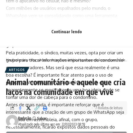
tem o aplicativo no celular, não é mesmo?
Com milhões de usuários espalhados pelo mundo, o
WhatsApp vem se consolidando como uma ferramenta
fundamental, principalmente pelas funcionalidades que
oferece, como a criação de grupos. Tem o grupo da família,
Continuar lendo
o grupo dos amigos, o grupo de trabalho e, por que não o
grupo do condomínio?
Pela praticidade, o síndico, muitas vezes, opta por criar um
grupo para trocar informações importantes do condomínio
Meu Condomínio
>
Blog
>
Artigos
>
Animal comunitário é aquele que cria laços na comunidade em que vive
com os moradores. Mas será que essa realmente é uma
ARTIGOS
boa escolha? É importante ficar atento para o uso de
Animal comunitário é aquele que cria
grupos de WhatsApp em condomínios, pois, o que
laços na comunidade em que vive
aparentemente se mostra como uma boa ideia, pode se
tornar uma dor de cabeça para o condomínio.
Antes de mais nada, é importante reforçar que é
7 minutos de leitura
interessante que a criação de um grupo de WhatsApp seja
Redação
aprovada em assembleia, afinal, com o grupo,
Atualizado pela última vez em: 22/02/2023 08:59
necessariamente, ficarão expostos dados pessoais do