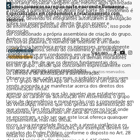
Importante ressaltar também que, mesmo após autorizada
S
omos pioneiros na região norte e noroeste fluminense.
direito que indivíduos ou organizações têm de controlar o
a criação, a participação no grupo por parte do condômino é
Especializados em condomínios e relacionamento com
acesso a bens de que são titulares. O proprietário tem,
opcional, devendo os integrantes autorizarem a divulgação
síndicos.
sobre sua propriedade, o direito de uso, prazer e
de informações pessoais em um grupo coletivo , isso pode
disposição.
ser condicionado a própria assembleia de criação do grupo.
Ambos os direitos devem dialogar, buscando uma
Em outras palavras, o número de telefone é um dado
convivência harmônica entre os interesses, principalmente
pessoal e sigiloso, sendo do condômino e do morador a
Siga-nos
quando se vive em condomínio, em que a harmonia deve
escolha de expor seus dados para os demais moradores
prosperar a fim de que os direitos fundamentais dos
em um grupo , desde que concordem expressamente com
humanos e animais sejam respeitados.
© 2026. Revista Meu Condomínio. Todos os direitos reservados.
os termos e de autorização a administração.
Observa-se que, cada vez mais, o judiciário brasileiro vem
3 – O grupo de WhatsApp de condomínio é um canal de
sendo acionado a se manifestar acerca dos direitos dos
comunicação oficial?
animais comunitários que são aqueles que estabelecem
Apesar do caráter de autorização em Assembleia, o grupo
laços de dependência e manutenção com a comunidade em
do WhatsApp, mesmo que sob gestão da administração do
que vivem. Eles têm direito de permanecer no local onde
condomínio, é considerado um canal de comunicação
se encontram, a não ser que este local ofereça quaisquer
complementar, mas não oficial.
riscos a sua integridade física, sob a atenta vigilância e os
Isso quer dizer que reclamações, por exemplo, devem ser
cuidados do Poder Público, conforme o disposto no Art. 28
feitas no Livro de Ocorrências.