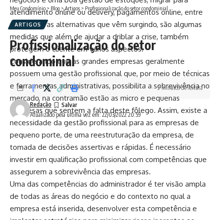
Meu Condomínio
>
Blog
>
Artigos
>
Profissionalização do setor condominial
atendimento online ou delivery, pagamentos online, entre
tantas outras alternativas que vêm surgindo, são algumas
ARTIGOS
medidas que além de ajudar a driblar a crise, também
Profissionalização do setor
protegem o cliente em vários aspectos.
condominial
Considerando que as grandes empresas geralmente
possuem uma gestão profissional que, por meio de técnicas
e ferramentas administrativas, possibilita a sobrevivência no
2 minutos de leitura
mercado, na contramão estão as micro e pequenas
Redação
empresas que sentem a falta deste fôlego. Assim, existe a
Atualizado pela última vez em: 22/03/2022 20:59
necessidade da gestão profissional para as empresas de
pequeno porte, de uma reestruturação da empresa, de
tomada de decisões assertivas e rápidas. É necessário
investir em qualificação profissional com competências que
assegurem a sobrevivência das empresas.
Uma das competências do administrador é ter visão ampla
de todas as áreas do negócio e do contexto no qual a
empresa está inserida, desenvolver esta competência e