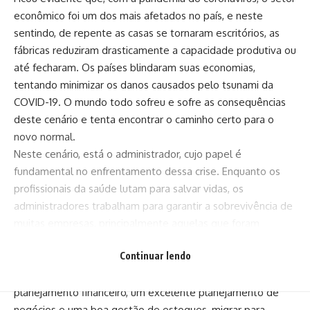
econômico foi um dos mais afetados no país, e neste
sentindo, de repente as casas se tornaram escritórios, as
fábricas reduziram drasticamente a capacidade produtiva ou
até fecharam. Os países blindaram suas economias,
tentando minimizar os danos causados pelo tsunami da
COVID-19. O mundo todo sofreu e sofre as consequências
deste cenário e tenta encontrar o caminho certo para o
novo normal.
Neste cenário, está o administrador, cujo papel é
fundamental no enfrentamento dessa crise. Enquanto os
profissionais da saúde lutam para salvar vidas, os
administradores trabalham para garantir a sobrevivência de
muitas empresas, principalmente aquelas que foram
fechadas.
Continuar lendo
Os profissionais de Administração devem se adequar ao
momento, visando buscar resultados positivos. Ter um bom
planejamento financeiro, um excelente planejamento de
negócios e uma boa gestão de estoques, migrar para