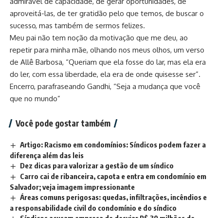
admirável de capacidade, de gerar oportunidades, de
aproveitá-las, de ter gratidão pelo que temos, de buscar o
sucesso, mas também de sermos felizes.
Meu pai não tem noção da motivação que me deu, ao
repetir para minha mãe, olhando nos meus olhos, um verso
de Allê Barbosa, “Queriam que ela fosse do lar, mas ela era
do ler, com essa liberdade, ela era de onde quisesse ser”.
Encerro, parafraseando Gandhi, “Seja a mudança que você
que no mundo”
Você pode gostar também
Artigo: Racismo em condomínios: Síndicos podem fazer a
diferença além das leis
Dez dicas para valorizar a gestão de um síndico
Carro cai de ribanceira, capota e entra em condomínio em
Salvador; veja imagem impressionante
Áreas comuns perigosas: quedas, infiltrações, incêndios e
a responsabilidade civil do condomínio e do síndico
Síndicos acusam empresa de desviar R$ 30 milhões de