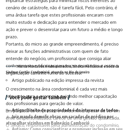
implantar estratégias para minimizar riscos inerentes ao
cenário de catástrofe, não é tarefa fácil. Pelo contrário, é
uma árdua tarefa que estes profissionais encaram com
muito estudo e dedicação para entender o mercado em
ação e prever o desenrolar para um futuro a médio e longo
prazo.
Portanto, do micro ao grande empreendimento, é preciso
deixar as funções administrativas com quem de fato
entende do negócio, um profissional que consiga aliar
conhecimento e técnicas para trazer resultados e assim a
Marcia Montalvão é Administradora, Síndica Profissional e Sócia da
Sindmar Gestão Condominial, atuando no Rio de Janeiro
organização caminhe rumo ao sucesso.
Artigo publicado na edição impressa da revista
O crescimento na área condominial é cada vez mais
relevante para a economia, exigindo melhor capacitação
Você pode gostar também
dos profissionais para geração de valor.
Artigo: Direito de propriedade é do interesse de todos
Em paralelo às empresas, o condomínio, apesar de ser um
Juiz manda demolir obras em sacadas de prédios por
ente despersonalizado, carece de uma gestão qualificada.
atrapalhar vizinhos em Balneário Camboriú
O Síndico, responsável pela administração do condomínio,
Autismo: Como conscientizar e promover inclusão em seu