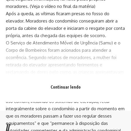
moradores. (Veja o vídeo no final da matéria)
Após a queda, as vítimas ficaram presas no fosso do
elevador. Moradores do condomínio conseguiram abrir a
porta da cabine do elevador e iniciaram o resgate por conta
própria, antes da chegada das equipes de socorro.
O Serviço de Atendimento Móvel de Urgência (Samu) e o
Corpo de Bombeiros foram acionados para atender a
ocorrência. Segundo relatos de moradores, a mulher foi
retirada do elevador apresentando ferimentos e
reclamando de dores pelo corpo, as crianças apresentavam
ferimentos leves.
Em nota, a construtora do condomínio informou que “a
Continuar lendo
responsabilidade pela manutenção dos equipamentos de
uso comum, incluindo os sistemas de elevação, recai
integralmente sobre o condomínio a partir do momento em
que os moradores passam a fazer uso regular desses
equipamentos” e que “permanece à disposição das
//
autoridades competentes e da administração condominial