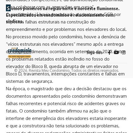
para colaborar com as apurações em curso”.
S
omos pioneiros na região norte e noroeste fluminense.
O condomínio já havia processado a construtora GGP por
Especializados em condomínios e relacionamento com
síndicos.
supostas falhas estruturais na construção do
empreendimento e por problemas nos elevadores do local.
No processo movido pelo condomínio, houve a denúncia de
“vícios estruturais nos elevadores” mesmo após a entrega
do empreendimento, ocorrida em setembro de 2023. Entre
Siga-nos
os problemas relatados estão incêndio no fosso do
elevador do Bloco B, queda abrupta de um elevador no
© 2026. Revista Meu Condomínio. Todos os direitos reservados.
Bloco D, travamentos, interrupções constantes e falhas em
sistemas de segurança.
Na época, o magistrado que deu a decisão destacou que os
documentos apresentados pelo condomínio demonstravam
falhas recorrentes e potencial risco de acidentes graves ou
fatais. O condomínio também afirmou na ação que o
interfone de emergência dos elevadores estaria inoperante
e que a construtora não teria solucionado os problemas,