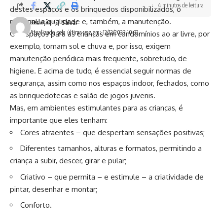
4 minutos de leitura
destes espaços e os brinquedos disponibilizados, o
material, a qualidade e, também, a manutenção.
Redação
Atualizado pela última vez em: 12/12/2023 10:32
Os espaços para as crianças em condomínios ao ar livre, por
exemplo, tomam sol e chuva e, por isso, exigem
manutenção periódica mais frequente, sobretudo, de
higiene. E acima de tudo, é essencial seguir normas de
segurança, assim como nos espaços indoor, fechados, como
as brinquedotecas e salão de jogos juvenis.
Mas, em ambientes estimulantes para as crianças, é
importante que eles tenham:
Cores atraentes – que despertam sensações positivas;
Diferentes tamanhos, alturas e formatos, permitindo a
criança a subir, descer, girar e pular;
Criativo – que permita – e estimule – a criatividade de
pintar, desenhar e montar;
Conforto.