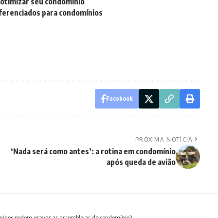
e otimizar seu condomínio
iferenciados para condomínios
Facebook
PRÓXIMA NOTÍCIA
‘Nada será como antes’: a rotina em condomínio
após queda de avião
ôminos podem gravar as assembleias do condomínio?