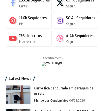
235.3k
Seguidores
69.1k
Seguidores
Curtir
Seguir
11.6k
Seguidores
56.4k
Seguidores
Pin
Seguir
136k
Inscritos
4.4k
Seguidores
Inscrever-se
Seguir
- Advertisement -
Latest News
Carro fica pendurado em garagem de
prédio
Mundo dos Condomínios
06/08/2026