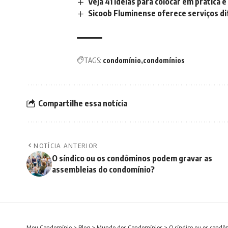
Veja 41 ideias para colocar em prática 
Sicoob Fluminense oferece serviços d
TAGS:
condomínio
condomínios
Compartilhe essa notícia
NOTÍCIA ANTERIOR
O síndico ou os condôminos podem gravar as
assembleias do condomínio?
Meu Condomínio
>
Blog
>
Mundo dos Condomínios
>
O síndico ou os cond