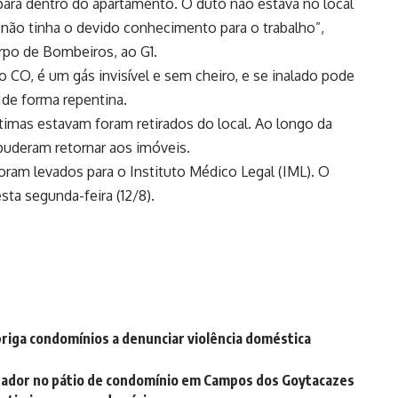
para dentro do apartamento. O duto não estava no local
 não tinha o devido conhecimento para o trabalho”,
rpo de Bombeiros, ao G1.
O, é um gás invisível e sem cheiro, e se inalado pode
 de forma repentina.
imas estavam foram retirados do local. Ao longo da
puderam retornar aos imóveis.
 foram levados para o Instituto Médico Legal (IML). O
ta segunda-feira (12/8).
riga condomínios a denunciar violência doméstica
rador no pátio de condomínio em Campos dos Goytacazes