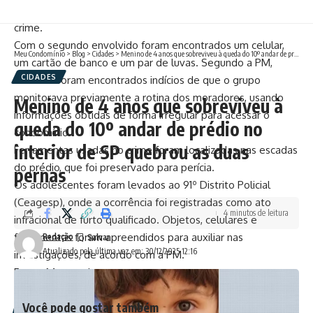
recebia informações de alguém de fora, para facilitar o
crime.
Com o segundo envolvido foram encontrados um celular,
Meu Condomínio
>
Blog
>
Cidades
>
Menino de 4 anos que sobreviveu à queda do 10º andar de prédio no interior de SP quebrou as duas pernas
um cartão de banco e um par de luvas. Segundo a PM,
CIDADES
também foram encontrados indícios de que o grupo
monitorava previamente a rotina dos moradores, usando
Menino de 4 anos que sobreviveu à
informações obtidas de forma irregular para acessar o
queda do 10º andar de prédio no
condomínio.
interior de SP quebrou as duas
Ferramentas usadas no crime foram localizadas nas escadas
do prédio, que foi preservado para perícia.
pernas
Os adolescentes foram levados ao 91º Distrito Policial
(Ceagesp), onde a ocorrência foi registradas como ato
4 minutos de leitura
infracional de furto qualificado. Objetos, celulares e
ferramentas foram apreendidos para auxiliar nas
Redação
Atualizado pela última vez em: 30/12/2025 12:16
investigações, de acordo com a PM.
Fonte: Metropoles
Você pode gostar também