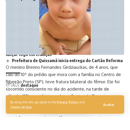
Campos: Obra vai fechar acesso à BR 101 em frente ao
condomínio Recanto
MPRJ obtém a ampliação da participação da sociedade na
discussão sobre a Lei de Uso e Ocupação do Solo de Niterói
Furto de cabos causa interrupção de abastecimento de
água
Conselho de condomínio de luxo acusa adolescentes de
lançar fogo em crianças
Prefeitura de Quissamã inicia entrega do Cartão Reforma
O menino Brenno Fernandes Girdziauckas, de 4 anos, que
caiu do 10º do prédio que mora com a família no Centro de
Ribeirão Preto (SP), teve fratura bilateral do fêmur. Ele foi
TAGS:
destaque
socorrido consciente no dia do acidente, na tarde de
sábado (27), e está internado no Centro de Terapia
By using this site, you agree to the
Privacy Policy
and
Intensiva (CTI) do Hospital das Clínicas.
Aceitar
Terms of Use
.
A fratura bilateral do fêmur é quando há fraturas
simultâneas em ambos os fêmures, ou seja, a criança
quebrou as duas pernas.