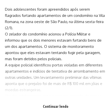
Dois adolescentes foram apreendidos após serem
flagrados furtando apartamentos de um condomínio na Vila
Romana, na zona oeste de São Paulo, na última sexta-feira
(2/1).
O zelador do condomínio acionou a Polícia Militar e
informou que os dois menores estavam furtando bens de
um dos apartamentos. O sistema de monitoramento
apontou que eles estavam tentando fugir pela garagem,
mas foram detidos pelos policiais.
A equipe policial identificou portas violadas em diferentes
apartamentos e indícios de tentativa de arrombamento em
outras unidades. Um levantamento preliminar das vítimas
aponta que o prejuízo foi de mais de R$ 100 mil em jóias e
moedas estrangeiras.
Um dos adolescentes estava com um controle de acesso
da garagem, que foi furtado de um dos apartamentos, além
Continuar lendo
de um celular e um fone de ouvido. O infrator relatou que