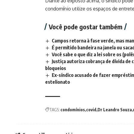
Diante ao exposto acima, o síndico pode 
condomínio utilize os espaços de entre
Você pode gostar também
Campos retorna à fase verde, mas man
É permitido bandeira na janela ou saca
Você sabe o que diz a lei sobre os (po
Justiça autoriza cobrança de dívida d
bloqueios
Ex-síndico acusado de fazer emprésti
estelionato
TAGS:
condomínios
covid
Dr Leandro Souza