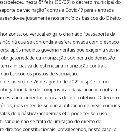
 restabeleceu nesta 5ª feira (30/09) o decreto municipal do
saporte de vacinação” contra a Covid-19 para a entrada
baseando-se justamente nos princípios básicos do Direito
orizontal ou vertical exigir o chamado “passaporte da
s não há que se confundir a esfera privada com o espaço
 força após medidas governamentais que exigem a vacina
 obrigatoriedade da imunização sob pena de demissão.
em a iniciativa de estimular a imunização contra a
a não buscou os postos de vacinação.
io de Janeiro, de 26 de agosto de 2021, dispõe como
a obrigatoriedade de comprovação da vacinação contra a
em estabelecimentos e locais de uso coletivo. O decreto
nios, mas entende-se que a utilização de áreas comuns
 salas de ginástica/academias etc. pode ter seu uso
risar que não se trata de limitação do direito de
e direitos constitucionais, prevalecendo, neste caso, o