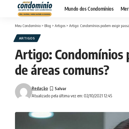
Mundo dos Condomínios
Merc
Meu Condomínio
>
Blog
>
Artigos
>
Artigo: Condomínios podem exigir pass
ARTIGOS
Artigo: Condomínios 
de áreas comuns?
Redação
Atualizado pela última vez em: 02/10/2021 12:45