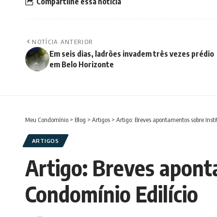
Compartilhe essa notícia
NOTÍCIA ANTERIOR
Em seis dias, ladrões invadem três vezes prédio
em Belo Horizonte
Meu Condomínio
>
Blog
>
Artigos
>
Artigo: Breves apontamentos sobre Insti
ARTIGOS
Artigo: Breves aponta
Condomínio Edilício