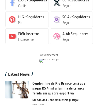
235.3k
Seguidores
69.1k
Seguidores
Curtir
Seguir
11.6k
Seguidores
56.4k
Seguidores
Pin
Seguir
136k
Inscritos
4.4k
Seguidores
Inscrever-se
Seguir
- Advertisement -
Latest News
Condomínio de Rio Branco terá que
pagar R$ 4 mil a família de criança
ferida em quadra esportiva
Mundo dos Condomínios
Na Justiça