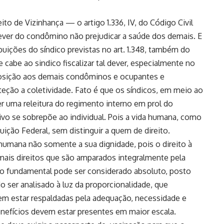
to de Vizinhança — o artigo 1.336, IV, do Código Civil
dever do condômino não prejudicar a saúde dos demais. E
buições do síndico previstas no art. 1.348, também do
 cabe ao sindico fiscalizar tal dever, especialmente no
posição aos demais condôminos e ocupantes e
teção a coletividade. Fato é que os síndicos, em meio ao
r uma releitura do regimento interno em prol do
tivo se sobrepõe ao individual. Pois a vida humana, como
uição Federal, sem distinguir a quem de direito.
humana não somente a sua dignidade, pois o direito à
emais direitos que são amparados integralmente pela
eito fundamental pode ser considerado absoluto, posto
o ser analisado à luz da proporcionalidade, que
m estar respaldadas pela adequação, necessidade e
benefícios devem estar presentes em maior escala.