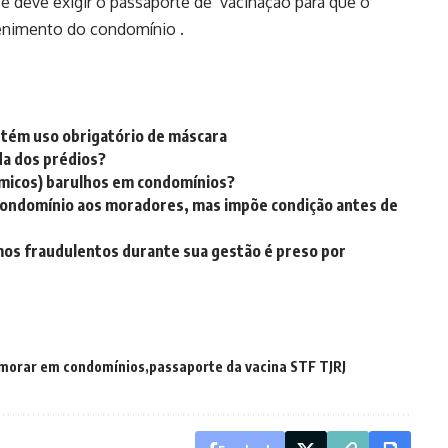
e deve exigir o passaporte de vacinação para que o
tenimento do condomínio .
tém uso obrigatório de máscara
da dos prédios?
lêmicos) barulhos em condomínios?
e condomínio aos moradores, mas impõe condição antes de
mos fraudulentos durante sua gestão é preso por
morar em condomínios
passaporte da vacina STF TJRJ