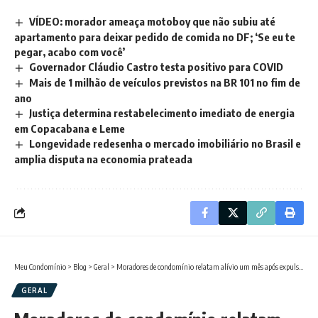
VÍDEO: morador ameaça motoboy que não subiu até
apartamento para deixar pedido de comida no DF; ‘Se eu te
pegar, acabo com você’
Governador Cláudio Castro testa positivo para COVID
Mais de 1 milhão de veículos previstos na BR 101 no fim de
ano
Justiça determina restabelecimento imediato de energia
em Copacabana e Leme
Longevidade redesenha o mercado imobiliário no Brasil e
amplia disputa na economia prateada
Meu Condomínio
>
Blog
>
Geral
>
Moradores de condomínio relatam alívio um mês após expulsão de manobrista que marretava paredes e intimidava vizinhos
GERAL