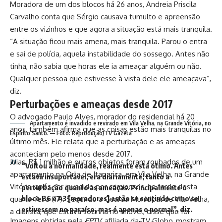
Moradora de um dos blocos há 26 anos, Andreia Priscila
Carvalho conta que Sérgio causava tumulto e apreensão
entre os vizinhos e que agora a situação está mais tranquila.
“A situação ficou mais amena, mais tranquila. Parou o entra
e sai de polícia, aquela instabilidade do sossego. Antes não
tinha, não sabia que horas ele ia ameaçar alguém ou não.
Qualquer pessoa que estivesse à vista dele ele ameaçava”,
diz.
Perturbações e ameaças desde 2017
O advogado Paulo Alves, morador do residencial há 20
Apartamento é invadido e revirado em Vila Velha, na Grande Vitória, no
anos, também afirma que as coisas estão mais tranquilas no
Espírito Santo. — Foto: Reprodução/TV Gazeta
último mês. Ele relata que a perturbação e as ameaças
aconteciam pelo menos desde 2017.
Joias, R$ 1 milhão e outros objetos foram roubados de um
“Voltou à normalidade, realmente está ótimo. Antes
apartamento na Orla de Itaparica, em Vila Velha, na Grande
estava insuportável, era diariamente, tanto a
Vitória, após ser invadido por criminosos, na tarde desta
perturbação quanto as ameaças. Principalmente o
bloco B6 e A3 [moradores] estão se sentindo como se
quarta-feira (17). Segundo a Guarda Municipal de Vila Velha,
estivessem no paraíso, mas é apenas o normal”, diz.
a diarista, que estava sozinha no imóvel, disse que foi
Imagens obtidas pela
EPTV
, afiliada da TV Globo, mostram