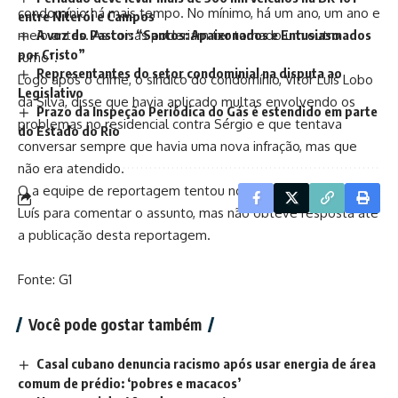
condomínio há mais tempo. No mínimo, há um ano, um ano e
entre Niterói e Campos
meio antes. As coisas poderiam ter tomado um outro
A voz do Pastor: “Santos: Apaixonados e Entusiasmados
por Cristo”
rumo”.
Representantes do setor condominial na disputa ao
Logo após o crime, o síndico do condomínio, Vitor Luís Lobo
Legislativo
da Silva, disse que havia aplicado multas envolvendo os
Prazo da Inspeção Periódica do Gás é estendido em parte
problemas no residencial contra Sérgio e que tentava
do Estado do Rio
conversar sempre que havia uma nova infração, mas que
não era atendido.
O a equipe de reportagem tentou novo contato com Vitor
Luís para comentar o assunto, mas não obteve resposta até
a publicação desta reportagem.
Fonte: G1
Você pode gostar também
Casal cubano denuncia racismo após usar energia de área
comum de prédio: ‘pobres e macacos’