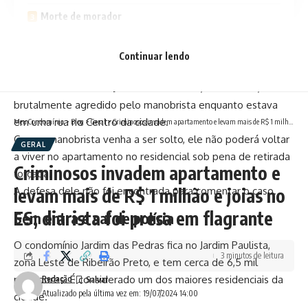
Morte de morador
Morador vê demora em ação do condomínio
Continuar lendo
Ele está preso preventivamente desde junho pela acusação
de matar um vizinho. Júlio César da Silva, de 60 anos, foi
brutalmente agredido pelo manobrista enquanto estava
em uma rua no Centro da cidade.
Meu Condomínio
>
Blog
>
Geral
>
Criminosos invadem apartamento e levam mais de R$ 1 milhão e joias no ES; diarista foi presa em flagrante
Caso o manobrista venha a ser solto, ele não poderá voltar
GERAL
a viver no apartamento no residencial sob pena de retirada
Criminosos invadem apartamento e
forçada.
levam mais de R$ 1 milhão e joias no
A defesa dele não foi encontrada para comentar o caso.
ES; diarista foi presa em flagrante
Sem entra e sai de polícia
O condomínio Jardim das Pedras fica no Jardim Paulista,
3 minutos de leitura
zona Leste de Ribeirão Preto, e tem cerca de 6,5 mil
moradores. É considerado um dos maiores residenciais da
Redação
Atualizado pela última vez em: 19/07/2024 14:00
cidade.