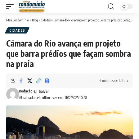
Meu Condomínio
>
Blog
>
Cidades
>
Câmara do Rio avança em projeto que barra prédios que façam sombra na praia
CIDADES
Câmara do Rio avança em projeto
que barra prédios que façam sombra
na praia
4 minutos de leitura
Redação
Atualizado pela última vez em: 11/12/2025 10:58