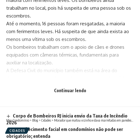
maioria com ferimentos leves. Os bombeiros ainda
trabalham no local, pois há suspeita de uma pessoa sob os
escombros.
Até o momento, 16 pessoas foram resgatadas, a maioria
com ferimentos leves. Há suspeita de que ainda exista ao
menos uma vítima sob os escombros.
Os bombeiros trabalham com o apoio de cães e drones
equipados com câmeras térmicas, fundamentais para
auxiliar na localização.
A Defesa Civil do município também está na área do
desabamento para avaliar os danos estruturais do prédio e
as condições das edificações vizinhas.
Continuar lendo
Você pode gostar também
Corpo de Bombeiros RJ inicia envio da Taxa de Incêndio
Meu Condomínio
>
Blog
>
Cidades
>
Morador que matou vizinho e dava marretadas em paredes de apartamento vai a júri popular em Ribeirão Preto, SP
2026
Reconhecimento facial em condomínios não pode ser
CIDADES
obrigatório; entenda