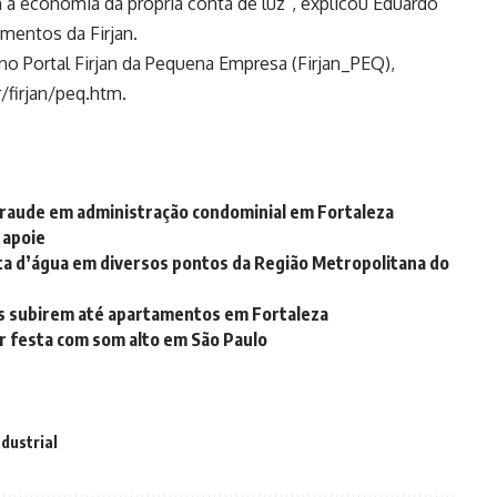
 a economia da própria conta de luz”, explicou Eduardo
imentos da Firjan.
 no
Portal Firjan da Pequena Empresa (Firjan_PEQ),
r/firjan/peq.htm
.
fraude em administração condominial em Fortaleza
 apoie
ta d’água em diversos pontos da Região Metropolitana do
es subirem até apartamentos em Fortaleza
r festa com som alto em São Paulo
dustrial