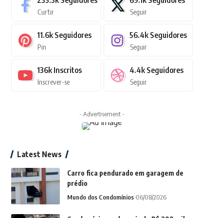
235.3k
Seguidores
69.1k
Seguidores
Curtir
Seguir
11.6k
Seguidores
56.4k
Seguidores
Pin
Seguir
136k
Inscritos
4.4k
Seguidores
Inscrever-se
Seguir
- Advertisement -
Latest News
Carro fica pendurado em garagem de
prédio
Mundo dos Condomínios
06/08/2026