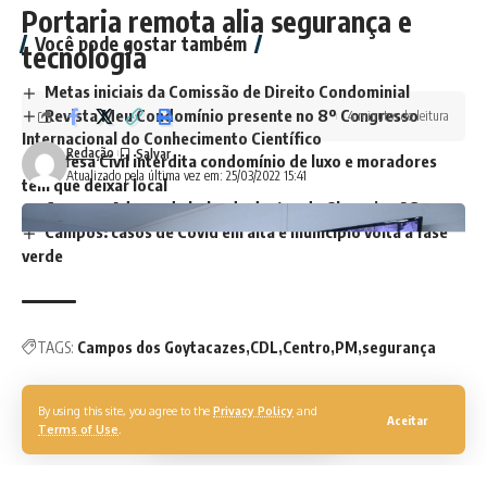
Portaria remota alia segurança e
Você pode gostar também
tecnologia
Metas iniciais da Comissão de Direito Condominial
Revista Meu Condomínio presente no 8º Congresso
4 minutos de leitura
Internacional do Conhecimento Científico
Redação
Defesa Civil interdita condomínio de luxo e moradores
Atualizado pela última vez em: 25/03/2022 15:41
têm que deixar local
Campos: Advogada baleada dentro do Shopping 28
Campos: casos de Covid em alta e município volta à fase
verde
TAGS:
Campos dos Goytacazes
CDL
Centro
PM
segurança
By using this site, you agree to the
Privacy Policy
and
Aceitar
Terms of Use
.