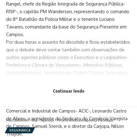
Rangel, chefe da Região Integrada de Segurança Pública-
RISP-, o capitão PM Wanderson, representando o comando
do 8º Batalhão da Polícia Militar e o tenente Luciano
Tavares, comandante da base do Segurança Presente em
Campos.
Por duas horas o assunto foi discutido e ficou estabelecidos
que o debate deve contar também com observações de
outros agentes públicos como o Executivo e o Legislativo-
Prefeitura e Câmara de Vereadores-, Ministério Públicos,
Guarda Municipal, Secretaria de Ordem Pública, Segurança
Sanitária e entidades representantes de diversos
segmentos.
Continuar lendo
Além do presidente da CDL, Edvar de Freitas Chagas Júnior,
participaram da reunião de hoje o presidente da Associação
Comercial e Industrial de Campos- ACIC-, Leonardo Castro
de Abreu, o presidente do Sindicato do Comércio Varejista
Meu Condomínio
>
Blog
>
Segurança
>
Portaria remota alia segurança e tecnologia
de Campos, Samuel Sterck, e o diretor da Carjopa, Nilson
SEGURANÇA
Thayde.