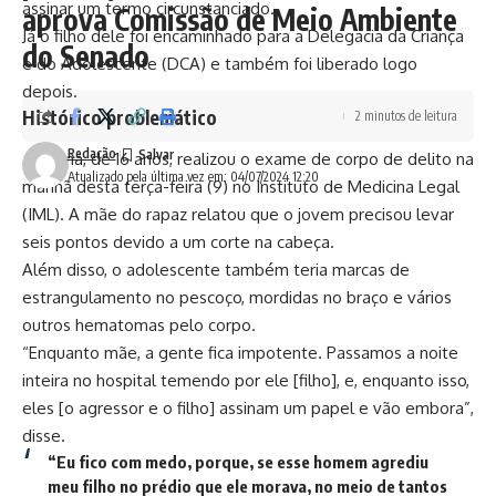
assinar um termo circunstanciado.
aprova Comissão de Meio Ambiente
Já o filho dele foi encaminhado para a Delegacia da Criança
do Senado
e do Adolescente (DCA) e também foi liberado logo
depois.
Histórico problemático
2 minutos de leitura
Redação
A vítima, de 16 anos, realizou o exame de corpo de delito na
Atualizado pela última vez em: 04/07/2024 12:20
manhã desta terça-feira (9) no Instituto de Medicina Legal
(IML). A mãe do rapaz relatou que o jovem precisou levar
seis pontos devido a um corte na cabeça.
Além disso, o adolescente também teria marcas de
estrangulamento no pescoço, mordidas no braço e vários
outros hematomas pelo corpo.
“Enquanto mãe, a gente fica impotente. Passamos a noite
inteira no hospital temendo por ele [filho], e, enquanto isso,
eles [o agressor e o filho] assinam um papel e vão embora”,
disse.
“Eu fico com medo, porque, se esse homem agrediu
meu filho no prédio que ele morava, no meio de tantos