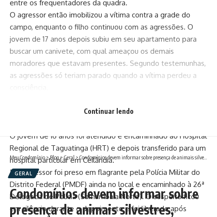
entre os frequentadores da quadra.
O agressor então imobilizou a vítima contra a grade do
campo, enquanto o filho continuou com as agressões. O
jovem de 17 anos depois subiu em seu apartamento para
buscar um canivete, com qual ameaçou os demais
moradores que estavam presentes. Segundo testemunhas,
as agressões só teriam parado quando a vítima perdeu a
consciência.
Um dos moradores do condomínio realizou os primeiros-
socorros do adolescente até a chegada do Corpo de
Continuar lendo
Bombeiros Militar do Distrito Federal (CBMDF).
O jovem de 16 anos foi atendido e encaminhado ao Hospital
Regional de Taguatinga (HRT) e depois transferido para um
Meu Condomínio
>
Blog
>
Geral
>
Condomínios devem informar sobre presença de animais silvestres, aprova Comissão de Meio Ambiente do Senado
hospital particular em Ceilândia.
Já o agressor foi preso em flagrante pela Polícia Militar do
GERAL
Distrito Federal (PMDF) ainda no local e encaminhado à 26ª
Condomínios devem informar sobre
Delegacia de Polícia (Samambaia Norte). O suspeito ficou
presença de animais silvestres,
em silêncio durante o depoimento e foi liberado após