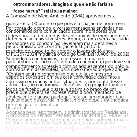
outros moradores, imagina o que ele não faria se
fosse na rua?” relatou a mulher.
A Comissão de Meio Ambiente (CMA) aprovou nesta
quarta-feira (3) projeto que prevê a criação de norma em
Por conta do ocorrido, diversas mensagens enviadas nas
condomínios para comunicação sobre moradores que
redes sociais e em grupos de aplicativos de mensagem de
detenham animais silvestres. Agora, o texto será analisado
moradores do condomínio revelaram mais detalhes a
pela Comissão de Constituição e Justiça (CCJ).
respeito do suspeito de agredir o jovem de 16 anos.
O
PL 267/2024
modifica o Código Civil (
Lei 10.406, de 2002
)
Segundo os condôminos, o agressor já teria um
para atribuir ao síndico a tarefa de criar norma, que deve ser
comportamento agressivo com os adolescentes do prédio.
aprovada em assembleia, para que o morador que abrigue
“Contam aqui no condomínio que ele já se mostrou
espécies silvestres em sua casa comunique esse fato à
agressivo em várias outras situações e, por conta desse
administração condominial. Além disso, o projeto também
jogos de futebol, ele quase já agarrou o braço de um
prevê que deverá ser apresentada a documentação de
adolescente e quase quebrou”, relatou um morador, que
regularidade da guarda imediatamente depois da chegada
preferiu não se identificar.
do animal.
Acionada pela reportagem
,
a administração do Residencial
A proposta do senador Veneziano Vital do Rêgo (MDB-PB)
Ventura informou que já tomou as medidas administrativas
recebeu parecer favorável de sua relatora, senadora
cabíveis ao caso e que tem auxiliado a Polícia Civil (PCDF)
Damares Alves (Republicanos-DF).
nas investigações.