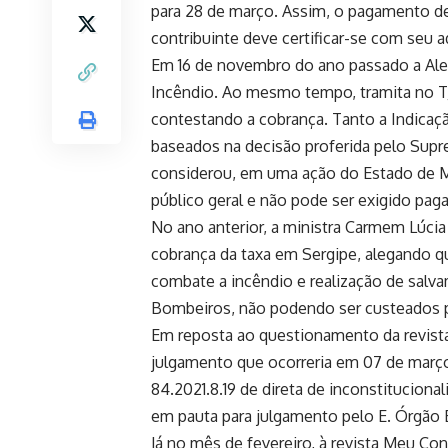
para 28 de março. Assim, o pagamento dev
contribuinte deve certificar-se com seu
Em 16 de novembro do ano passado a Ale
Incêndio. Ao mesmo tempo, tramita no T
contestando a cobrança. Tanto a Indicação
baseados na decisão proferida pelo Supr
considerou, em uma ação do Estado de M
público geral e não pode ser exigido pag
No ano anterior, a ministra Carmem Lúci
cobrança da taxa em Sergipe, alegando q
combate a incêndio e realização de salv
Bombeiros, não podendo ser custeados p
Em reposta ao questionamento da revist
julgamento que ocorreria em 07 de març
84.2021.8.19 de direta de inconstituciona
em pauta para julgamento pelo E. Órgão E
Já no mês de fevereiro, à revista Meu C