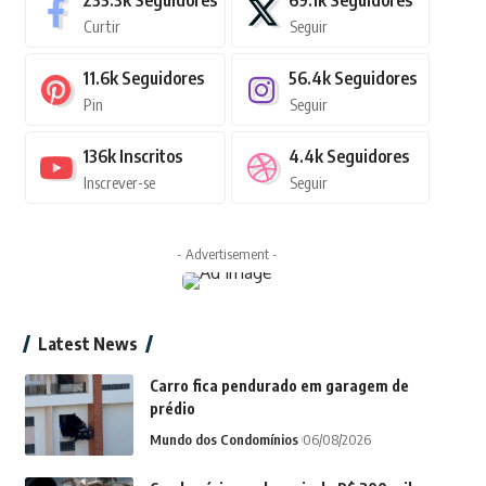
235.3k
Seguidores
69.1k
Seguidores
Curtir
Seguir
11.6k
Seguidores
56.4k
Seguidores
Pin
Seguir
136k
Inscritos
4.4k
Seguidores
Inscrever-se
Seguir
- Advertisement -
Latest News
Carro fica pendurado em garagem de
prédio
Mundo dos Condomínios
06/08/2026