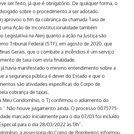
e ser feito, já que é obrigatório. De qualquer forma, o
 advogado sobre o procedimento a ser adotado.
rj aprovou o fim da cobrança da chamada Taxa de
J uma Ação de Inconstitucionalidade também
 Legislativa na Alerj quanto a ação na Justiça são
emo Tribunal Federal (STF), em agosto de 2020, que
inas Gerais, que o combate a incêndios é um serviço
amento de taxa com esta finalidade.
a já havia manifestado o mesmo entendimento sobre a
ue a segurança pública é dever do Estado e que o
amentos são atividades específicas do Corpo de
ela cobrança de taxas.
a Meu Condomínio, o TJ confirmou o adiamento do
o: “ Não houve julgamento ainda. O processo 0075775-
lidade marcado inicialmente para o dia 07/03 foi incluído
special para o dia 28/03/2022 às 13h”.
ondomínio, a assessoria do Corpo de Bombeiros informou