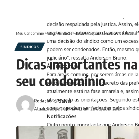
“Oriento aos síndicos que, se estivere
assembleia e, caso a assembleia aprovasse
decisão respaldada pela Justiça. Assim, e
revelia, sem autorização da assembleia. 
Meu Condomínio
>
Blog
>
Síndicos
>
Dicas importantes na hora de escolher
uma decisão do síndico como um excesso d
SÍNDICOS
podem ser condenados. Então, mesmo que
judiciário”, ressalta Anderson Bruno.
Dicas importantes na
Áreas comuns
Para áreas comuns, por serem áreas de la
seu condomínio
jogos, a regulação é por decreto das pre
atualmente está na fase amarela e, assim
observando as orientações. Seguindo es
Redação
comuns podem ser fechadas pelos síndic
Atualizado pela última vez em: 22/08/2021 22:21
Notificações
Outro ponto importante que Anderson B
síndico em caso de alguns tipos de doen