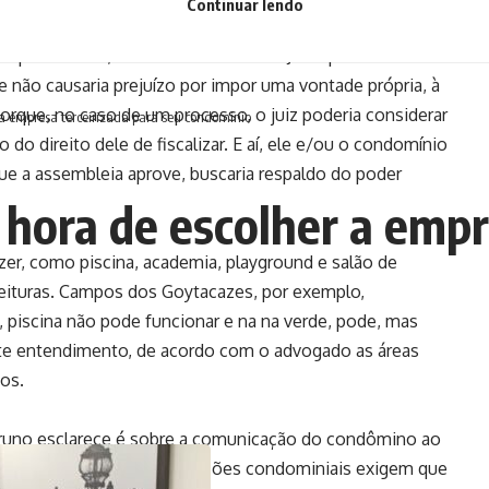
Continuar lendo
m recebendo este tipo de cobrança, que convoquem uma
 por maioria, tentar uma liminar do Juízo para ter esta
le não causaria prejuízo por impor uma vontade própria, à
Porque, no caso de um processo, o juiz poderia considerar
 a empresa terceirizada para seu condomínio
o direito dele de fiscalizar. E aí, ele e/ou o condomínio
 a assembleia aprove, buscaria respaldo do poder
 hora de escolher a empr
zer, como piscina, academia, playground e salão de
feituras. Campos dos Goytacazes, por exemplo,
, piscina não pode funcionar e na na verde, pode, mas
te entendimento, de acordo com o advogado as áreas
os.
runo esclarece é sobre a comunicação do condômino ao
ças: “A maioria das convenções condominiais exigem que