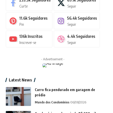
235.3k
Seguidores
69.1k
Seguidores
Curtir
Seguir
11.6k
Seguidores
56.4k
Seguidores
Pin
Seguir
136k
Inscritos
4.4k
Seguidores
Inscrever-se
Seguir
- Advertisement -
Latest News
Carro fica pendurado em garagem de
prédio
Mundo dos Condomínios
06/08/2026