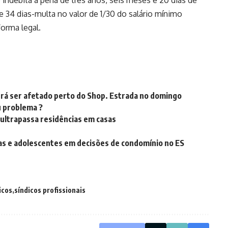
ndébita a pena de três anos, seis meses e 20 dias de
e 34 dias-multa no valor de 1/30 do salário mínimo
forma legal.
rá ser afetado perto do Shop. Estrada no domingo
 problema ?
ultrapassa residências em casas
ças e adolescentes em decisões de condomínio no ES
icos
síndicos profissionais