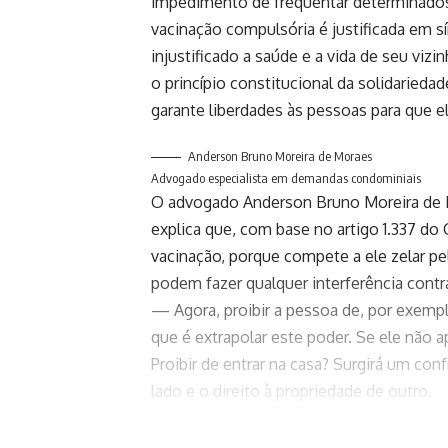
impedimento de frequentar determinados l
vacinação compulsória é justificada em s
injustificado a saúde e a vida de seu viz
o princípio constitucional da solidarieda
garante liberdades às pessoas para que 
Anderson Bruno Moreira de Moraes
Advogado especialista em demandas condominiais
O advogado Anderson Bruno Moreira de M
explica que, com base no artigo 1.337 do 
vacinação, porque compete a ele zelar 
podem fazer qualquer interferência contra
— Agora, proibir a pessoa de, por exempl
que é extrapolar este poder. Se ele não a
Proibir de entrar na casa? Surgirá um con
lado e o direito à propriedade de outro.
Orientação: Decisão coletiva
Para o advogado, o melhor caminho é le