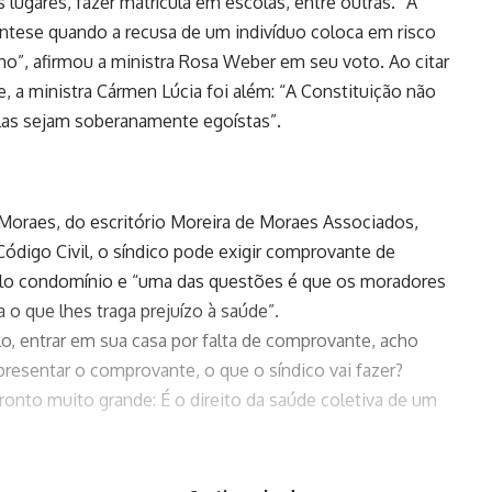
ugares, fazer matrícula em escolas, entre outras. “A
íntese quando a recusa de um indivíduo coloca em risco
inho”, afirmou a ministra Rosa Weber em seu voto. Ao citar
de, a ministra Cármen Lúcia foi além: “A Constituição não
elas sejam soberanamente egoístas”.
oraes, do escritório Moreira de Moraes Associados,
Código Civil, o síndico pode exigir comprovante de
pelo condomínio e “uma das questões é que os moradores
 o que lhes traga prejuízo à saúde”.
o, entrar em sua casa por falta de comprovante, acho
presentar o comprovante, o que o síndico vai fazer?
fronto muito grande: É o direito da saúde coletiva de um
var a questão para uma assembleia de condôminos: