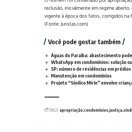
O homem foi condenado por apropriação i
reclusão, inicialmente em regime aberto, 
vigente à época dos fatos, corrigidos na 
(Fonte: Juristas.com)
Você pode gostar também
Águas do Paraíba: abastecimento pode
WhatsApp em condomínios: solução ou
SP: número de residências em prédios 
Manutenção em condomínios
Projeto “Síndico Mirin” envolve crian
TAGS:
apropriação
condomínios
justiça
sínd